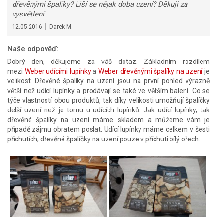
dřevěnými špalíky? Liší se nějak doba uzení? Děkuji za
vysvětlení.
12.05.2016
Darek M.
Naše odpověď:
Dobrý den, děkujeme za váš dotaz. Základním rozdílem
mezi
Weber udícími lupínky
a
Weber dřevěnými špalíky na uzení
je
velikost. Dřevěné špalíky na uzení jsou na první pohled výrazně
větší než udící lupínky a prodávají se také ve větším balení. Co se
týče vlastností obou produktů, tak díky velikosti umožňují špalíčky
delší uzení než je tomu u udících lupínků. Jak udící lupínky, tak
dřevěné špalíky na uzení máme skladem a můžeme vám je
případě zájmu obratem poslat. Udící lupínky máme celkem v šesti
příchutích, dřevěné špalíčky na uzení pouze v příchuti bílý ořech.