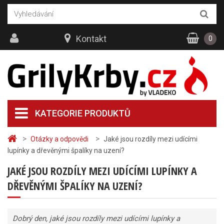
Kontakt
0
KATEGORIE PRODUKTŮ
>
>
Otázky a odpovědi
Jaké jsou rozdíly mezi udícími
lupínky a dřevěnými špalíky na uzení?
JAKÉ JSOU ROZDÍLY MEZI UDÍCÍMI LUPÍNKY A
DŘEVĚNÝMI ŠPALÍKY NA UZENÍ?
Dobrý den, jaké jsou rozdíly mezi udícími lupínky a