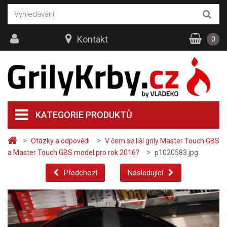
Kontakt
0
KATEGORIE PRODUKTŮ
>
>
Otázky a odpovědi
V čem se liší grily Master Touch GBS
>
a Master Touch GBS model pro rok 2016?
p1020583.jpg
Předchozí
Následující