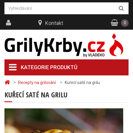
Kontakt
0
KATEGORIE PRODUKTŮ
>
>
Recepty na grilování
Kuřecí saté na grilu
KUŘECÍ SATÉ NA GRILU