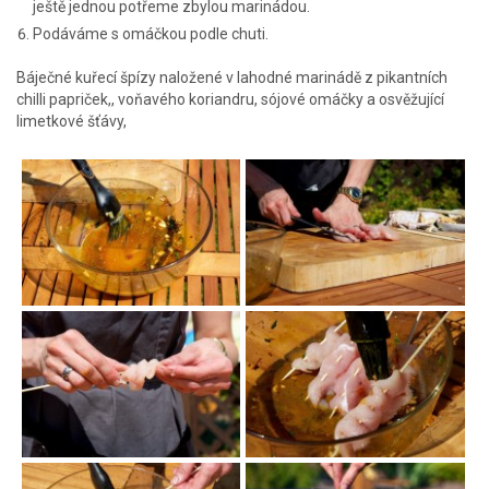
ještě jednou potřeme zbylou marinádou.
Podáváme s omáčkou podle chuti.
Báječné kuřecí špízy naložené v lahodné marinádě z pikantních
chilli papriček,, voňavého koriandru, sójové omáčky a osvěžující
limetkové šťávy,