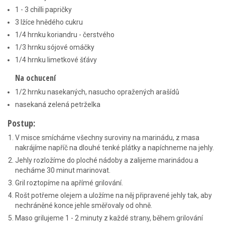
1 - 3 chilli papričky
3 lžíce hnědého cukru
1/4 hrnku koriandru - čerstvého
1/3 hrnku sójové omáčky
1/4 hrnku limetkové šťávy
Na ochucení
1/2 hrnku nasekaných, nasucho opražených arašídů
nasekaná zelená petrželka
Postup:
V misce smícháme všechny suroviny na marinádu, z masa
nakrájíme napříč na dlouhé tenké plátky a napíchneme na jehly.
Jehly rozložíme do ploché nádoby a zalijeme marinádou a
necháme 30 minut marinovat.
Gril roztopíme na apřímé grilování.
Rošt potřeme olejem a uložíme na něj připravené jehly tak, aby
nechráněné konce jehle směřovaly od ohně.
Maso grilujeme 1 - 2 minuty z každé strany, během grilování