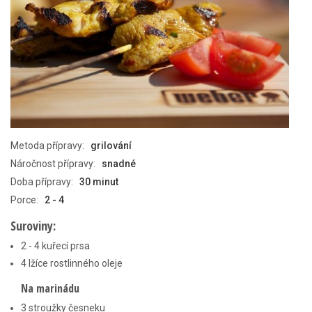
Metoda přípravy:
grilování
Náročnost přípravy:
snadné
Doba přípravy:
30 minut
Porce:
2 - 4
Suroviny:
2 - 4 kuřecí prsa
4 lžíce rostlinného oleje
Na marinádu
3 stroužky česneku