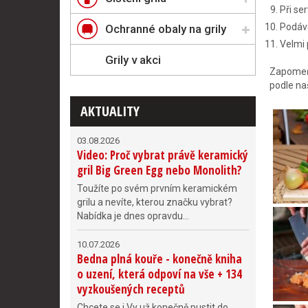
Při se
Podáv
Ochranné obaly na grily
Velmi 
Grily v akci
Zapomeňt
podle na
AKTUALITY
03.08.2026
Video: Proč vybrat právě keramický
gril Big Green Egg nebo Monolith?
Toužíte po svém prvním keramickém
grilu a nevíte, kterou značku vybrat?
Nabídka je dnes opravdu...
10.07.2026
Bedna plná kouře - konečně kniha
o uzení, která odpoví na vše + 134
vyzkoušených receptů
Chcete se i Vy už konečně pustit do