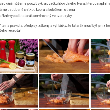
rvírování můžeme použít vykrajovačku libovolného tvaru, kterou naplníme
áme ozdobené snítkou kopru a kolečkem citronu.
pěkně vypadá tatarák servírovaný ve tvaru ryby.
e na pravidla, předpisy, zákony a vyhlášky, že tatarák musí být jen z ho
šeho receptu!