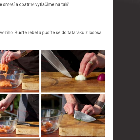
 směsí a opatrně vytlačíme na talíř.
vězího. Buďte rebel a pusťte se do tataráku z lososa