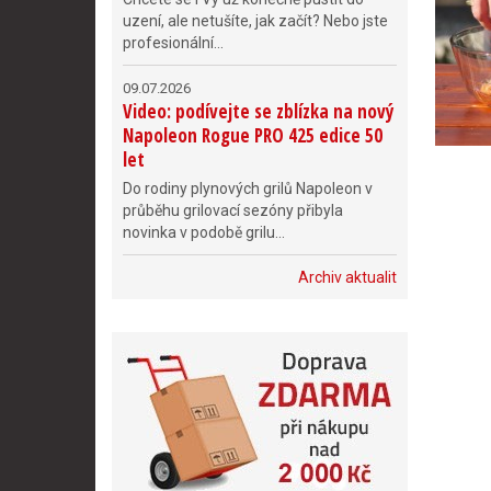
uzení, ale netušíte, jak začít? Nebo jste
profesionální...
09.07.2026
Video: podívejte se zblízka na nový
Napoleon Rogue PRO 425 edice 50
let
Do rodiny plynových grilů Napoleon v
průběhu grilovací sezóny přibyla
novinka v podobě grilu...
Archiv aktualit