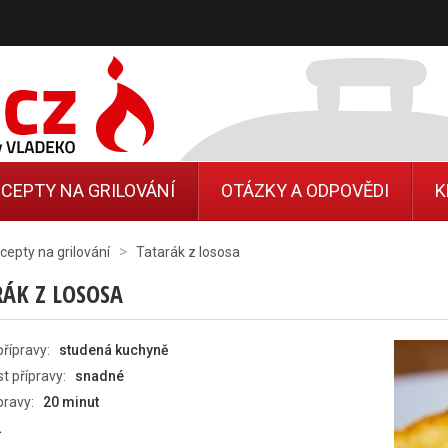
CEPTY NA GRILOVÁNÍ
OTÁZKY A ODPOVĚDI
K
>
cepty na grilování
Tatarák z lososa
ÁK Z LOSOSA
řípravy:
studená kuchyně
t přípravy:
snadné
pravy:
20 minut
2