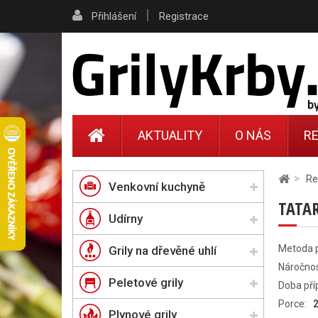
|
Přihlášení
Registrace
AKTUALITY
O NÁS
RE
>
Re
Venkovní kuchyně
TATAR
Udírny
Metoda p
Grily na dřevěné uhlí
Náročnos
Peletové grily
Doba pří
Porce:
Plynové grily