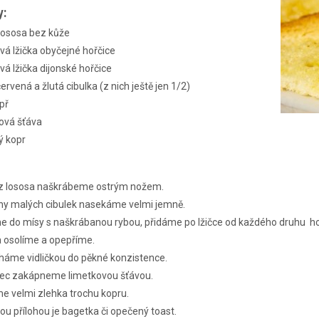
y:
lososa bez kůže
vá lžička obyčejné hořčice
vá lžička dijonské hořčice
ervená a žlutá cibulka (z nich ještě jen 1/2)
epř
ová šťáva
ý kopr
z lososa naškrábeme ostrým nožem.
ny malých cibulek nasekáme velmi jemně.
e do mísy s naškrábanou rybou, přidáme po lžičce od každého druhu ho
 osolíme a opepříme.
áme vidličkou do pěkné konzistence.
ec zakápneme limetkovou šťávou.
e velmi zlehka trochu kopru.
u přílohou je bagetka či opečený toast.