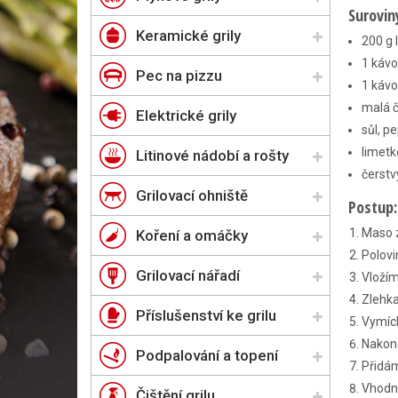
Surovin
Keramické grily
200 g 
1 kávo
Pec na pizzu
1 kávo
malá č
Elektrické grily
sůl, p
limetk
Litinové nádobí a rošty
čerstv
Grilovací ohniště
Postup:
Maso 
Koření a omáčky
Polovi
Grilovací nářadí
Vložím
Zlehka
Příslušenství ke grilu
Vymích
Nakon
Podpalování a topení
Přidám
Vhodno
Čištění grilu