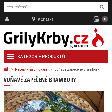
Kontakt
0
KATEGORIE PRODUKTŮ
>
>
Recepty na grilování
Voňavé zapečené brambory
VOŇAVÉ ZAPEČENÉ BRAMBORY