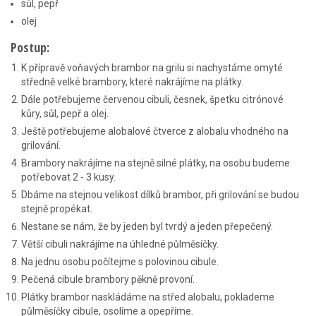
sůl, pepř
olej
Postup:
K přípravě voňavých brambor na grilu si nachystáme omyté
středně velké brambory, které nakrájíme na plátky.
Dále potřebujeme červenou cibuli, česnek, špetku citrónové
kůry, sůl, pepř a olej.
Ještě potřebujeme alobalové čtverce z alobalu vhodného na
grilování.
Brambory nakrájíme na stejně silné plátky, na osobu budeme
potřebovat 2 - 3 kusy.
Dbáme na stejnou velikost dílků brambor, při grilování se budou
stejně propékat.
Nestane se nám, že by jeden byl tvrdý a jeden přepečený.
Větší cibuli nakrájíme na úhledné půlměsíčky.
Na jednu osobu počítejme s polovinou cibule.
Pečená cibule brambory pěkně provoní.
Plátky brambor naskládáme na střed alobalu, poklademe
půlměsíčky cibule, osolíme a opepříme.