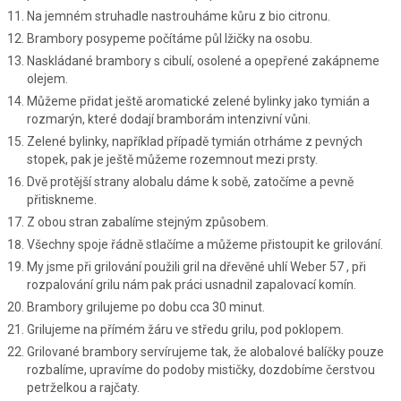
Na jemném struhadle nastrouháme kůru z bio citronu.
Brambory posypeme počítáme půl lžičky na osobu.
Naskládané brambory s cibulí, osolené a opepřené zakápneme
olejem.
Můžeme přidat ještě aromatické zelené bylinky jako tymián a
rozmarýn, které dodají bramborám intenzivní vůni.
Zelené bylinky, například případě tymián otrháme z pevných
stopek, pak je ještě můžeme rozemnout mezi prsty.
Dvě protější strany alobalu dáme k sobě, zatočíme a pevně
přitiskneme.
Z obou stran zabalíme stejným způsobem.
Všechny spoje řádně stlačíme a můžeme přistoupit ke grilování.
My jsme při grilování použili gril na dřevěné uhlí Weber 57 , při
rozpalování grilu nám pak práci usnadnil zapalovací komín.
Brambory grilujeme po dobu cca 30 minut.
Grilujeme na přímém žáru ve středu grilu, pod poklopem.
Grilované brambory servírujeme tak, že alobalové balíčky pouze
rozbalíme, upravíme do podoby mističky, dozdobíme čerstvou
petrželkou a rajčaty.