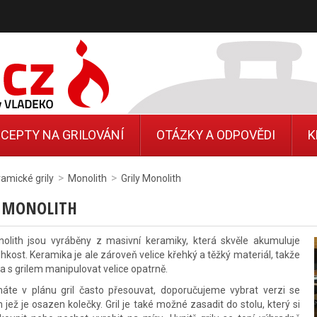
CEPTY NA GRILOVÁNÍ
OTÁZKY A ODPOVĚDI
K
>
>
amické grily
Monolith
Grily Monolith
Y MONOLITH
nolith jsou vyráběny z masivní keramiky, která skvěle akumuluje
lhkost. Keramika je ale zároveň velice křehký a těžký materiál, takže
ba s grilem manipulovat velice opatrně.
te v plánu gril často přesouvat, doporučujeme vybrat verzi se
 jež je osazen kolečky. Gril je také možné zasadit do stolu, který si