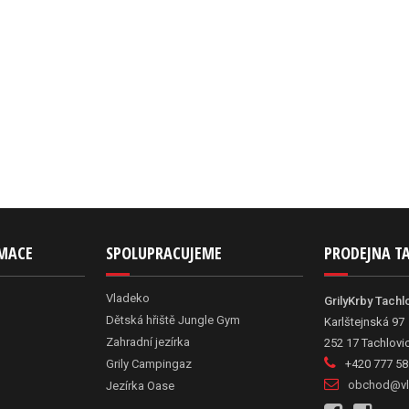
RMACE
SPOLUPRACUJEME
PRODEJNA T
Vladeko
GrilyKrby Tachl
Dětská hřiště Jungle Gym
Karlštejnská 97
Zahradní jezírka
252 17 Tachlovi
Grily Campingaz
+420 777 58
obchod@vl
Jezírka Oase