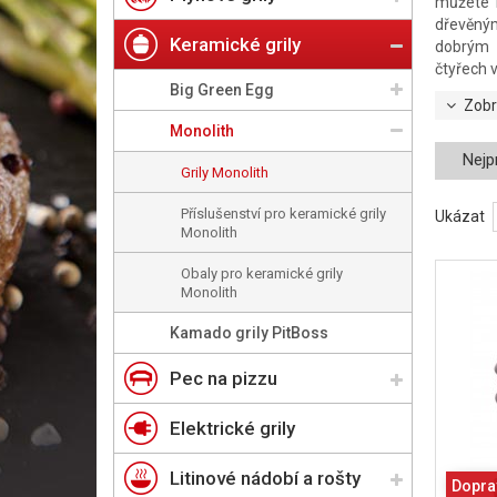
můžete k
dřevěným
Keramické grily
dobrým 
čtyřech v
Big Green Egg
Zobr
Monolith
Nejp
Grily Monolith
Příslušenství pro keramické grily
Ukázat
Monolith
Obaly pro keramické grily
Monolith
Kamado grily PitBoss
Pec na pizzu
Elektrické grily
Litinové nádobí a rošty
Dopra