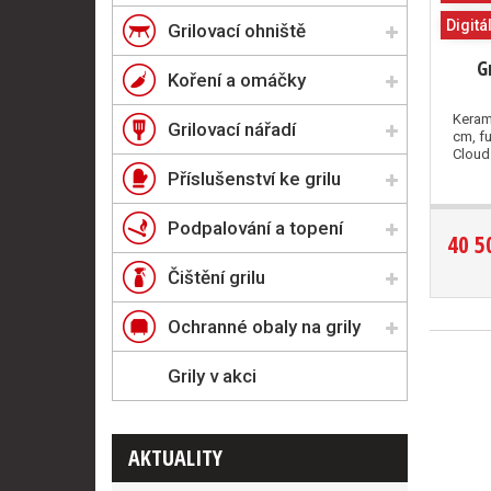
Digitá
Grilovací ohniště
G
Koření a omáčky
Keram
Grilovací nářadí
cm, f
Cloud
Příslušenství ke grilu
Podpalování a topení
40 5
Čištění grilu
Ochranné obaly na grily
Grily v akci
AKTUALITY