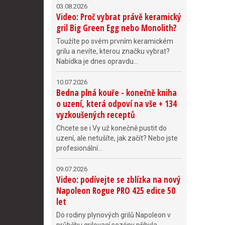
03.08.2026
Video: Proč vybrat právě keramický
gril Big Green Egg nebo Monolith?
Toužíte po svém prvním keramickém
grilu a nevíte, kterou značku vybrat?
Nabídka je dnes opravdu...
10.07.2026
Bedna plná kouře - konečně kniha
o uzení, která odpoví na vše + 134
vyzkoušených receptů
Chcete se i Vy už konečně pustit do
uzení, ale netušíte, jak začít? Nebo jste
profesionální...
09.07.2026
Video: podívejte se zblízka na nový
Napoleon Rogue PRO 425 edice 50
let
Do rodiny plynových grilů Napoleon v