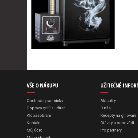
VŠE O NÁKUPU
UŽITEČNÉ INFO
Obchodní podmínky
Aktuality
Doprava grilů a udíren
O nás
Klobásobraní
Recepty na grilování
Kontakt
Otázky a odpovědi
Můj účet
Pro partnery
Mapa stránek