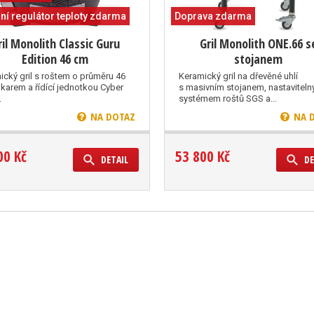
lní regulátor teploty zdarma
Doprava zdarma
ril Monolith Classic Guru
Gril Monolith ONE.66 s
Edition 46 cm
stojanem
ický gril s roštem o průměru 46
Keramický gril na dřevěné uhlí
ukarem a řídící jednotkou Cyber
s masivním stojanem, nastavitel
.
systémem roštů SGS a...
NA DOTAZ
NA 
00 Kč
53 800 Kč
DETAIL
DE