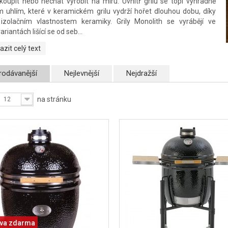
oupit nebo nechat vyrobit na míru. Uvnitř grilu se topí výhradně
 uhlím, které v keramickém grilu vydrží hořet dlouhou dobu, díky
izolačním vlastnostem keramiky. Grily Monolith se vyrábějí ve
ariantách lišící se od seb...
azit celý text
rodávanější
Nejlevnější
Nejdražší
na stránku
12
va zdarma