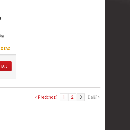
e
ným
DOTAZ
TAIL
Předchozí
1
2
3
Další