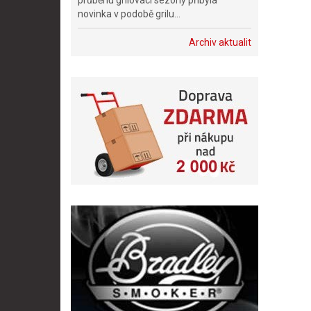
průběhu grilovací sezóny přibyla
novinka v podobě grilu...
Archiv aktualit