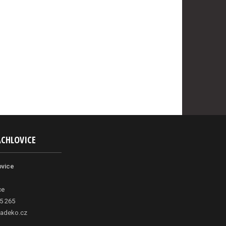
ACHLOVICE
ovice
ce
5 265
adeko.cz