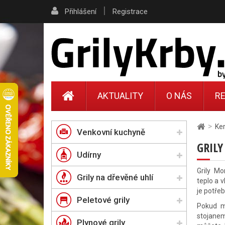
|
Přihlášení
Registrace
AKTUALITY
O NÁS
RE
>
Ker
Venkovní kuchyně
GRIL
Udírny
Grily Mo
Grily na dřevěné uhlí
teplo a v
je potře
Peletové grily
Pokud má
stojanem
Plynové grily