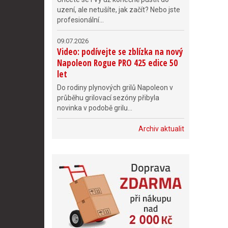
uzení, ale netušíte, jak začít? Nebo jste
profesionální...
09.07.2026
Video: podívejte se zblízka na nový
Napoleon Rogue PRO 425 edice 50
let
Do rodiny plynových grilů Napoleon v
průběhu grilovací sezóny přibyla
novinka v podobě grilu...
Archiv aktualit