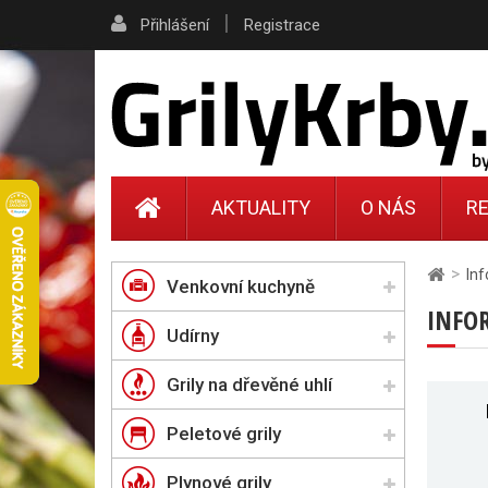
|
Přihlášení
Registrace
AKTUALITY
O NÁS
RE
>
In
Venkovní kuchyně
INFO
Udírny
Grily na dřevěné uhlí
Peletové grily
Plynové grily