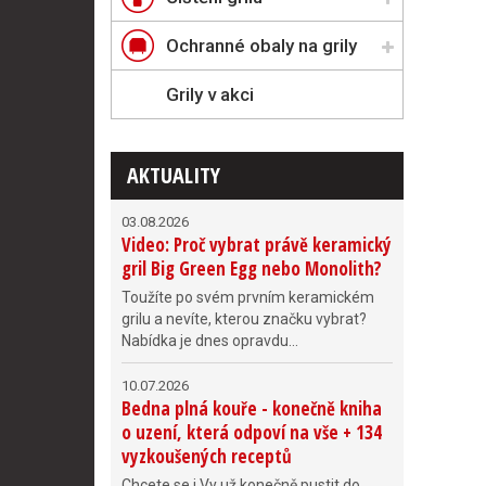
Ochranné obaly na grily
Grily v akci
AKTUALITY
03.08.2026
Video: Proč vybrat právě keramický
gril Big Green Egg nebo Monolith?
Toužíte po svém prvním keramickém
grilu a nevíte, kterou značku vybrat?
Nabídka je dnes opravdu...
10.07.2026
Bedna plná kouře - konečně kniha
o uzení, která odpoví na vše + 134
vyzkoušených receptů
Chcete se i Vy už konečně pustit do