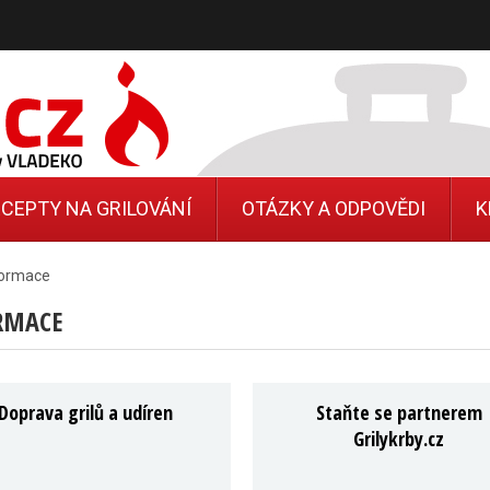
CEPTY NA GRILOVÁNÍ
OTÁZKY A ODPOVĚDI
K
formace
RMACE
Doprava grilů a udíren
Staňte se partnerem
Grilykrby.cz