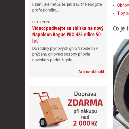
uzení, ale netušíte, jak začít? Nebo jste
Obnov
profesionální...
Tipy n
09.07.2026
Co je 
Video: podívejte se zblízka na nový
Napoleon Rogue PRO 425 edice 50
let
Do rodiny plynových grilů Napoleon v
průběhu grilovací sezóny přibyla
novinka v podobě grilu...
Archiv aktualit