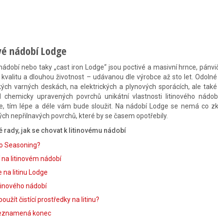
vé nádobí Lodge
 nádobí nebo taky „cast iron Lodge“ jsou poctivé a masivní hrnce, pán
 kvalitu a dlouhou životnost – udávanou dle výrobce až sto let. Odolné
ých varných deskách, na elektrických a plynových sporácích, ale také 
d chemicky upravených povrchů unikátní vlastnosti litinového nád
e, tím lépe a déle vám bude sloužit. Na nádobí Lodge se nemá co zka
ch nepřilnavých povrchů, které by se časem opotřebily.
é rady, jak se chovat k litinovému nádobí
to Seasoning?
 na litinovém nádobí
e na litinu Lodge
itinového nádobí
oužít čistící prostředky na litinu?
eznamená konec