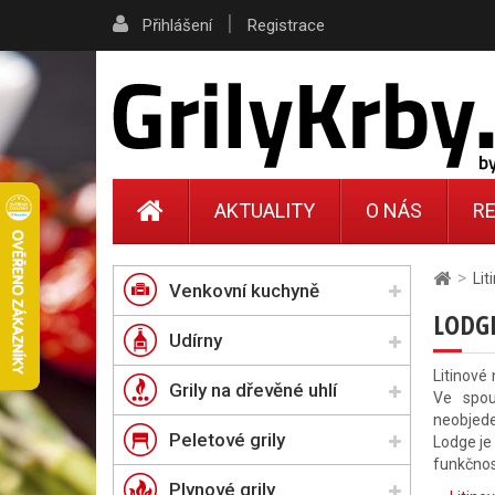
|
Přihlášení
Registrace
AKTUALITY
O NÁS
RE
>
Lit
Venkovní kuchyně
LODG
Udírny
Litinové
Grily na dřevěné uhlí
Ve spou
neobjede
Peletové grily
Lodge je
funkčnos
Plynové grily