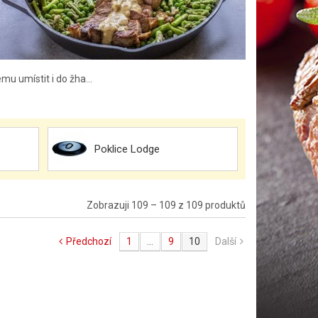
mu umístit i do žha...
Poklice Lodge
Zobrazuji 109 – 109 z 109 produktů
Předchozí
1
...
9
10
Další