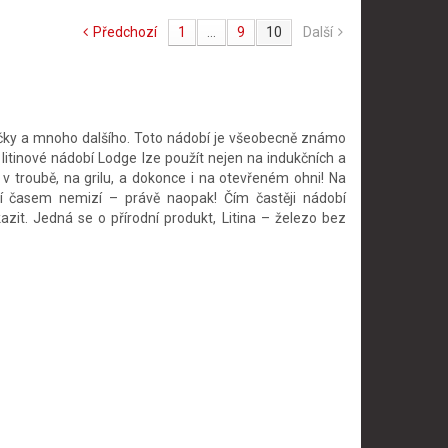
Předchozí
1
...
9
10
Další
vičky a mnoho dalšího. Toto nádobí je všeobecně známo
 litinové nádobí Lodge lze použít nejen na indukčních a
v troubě, na grilu, a dokonce i na otevřeném ohni! Na
obí časem nemizí – právě naopak! Čím častěji nádobí
zit. Jedná se o přírodní produkt, Litina – železo bez