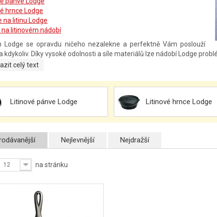
vé pánve Lodge
vé hrnce Lodge
e na litinu Lodge
 na litinovém nádobí
on Lodge se opravdu ničeho nezalekne a perfektně Vám poslouží
a kdykoliv. Díky vysoké odolnosti a síle materiálů lze nádobí Lodge problé
azit celý text
Litinové pánve Lodge
Litinové hrnce Lodge
rodávanější
Nejlevnější
Nejdražší
na stránku
12