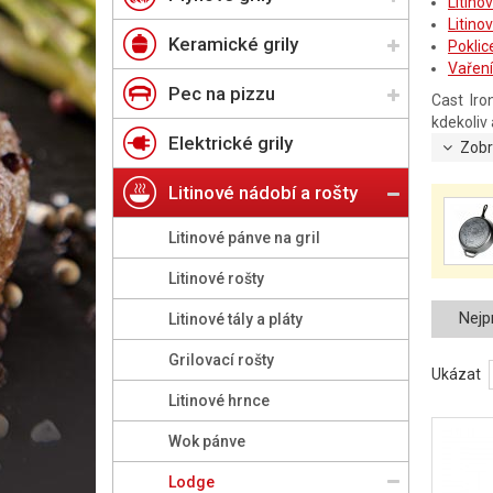
Litino
Litino
Keramické grily
Poklic
Vaření
Pec na pizzu
Cast Ir
kdekoliv 
Elektrické grily
Zobr
Litinové nádobí a rošty
Litinové pánve na gril
Litinové rošty
Nejp
Litinové tály a pláty
Grilovací rošty
Ukázat
Litinové hrnce
Wok pánve
Lodge