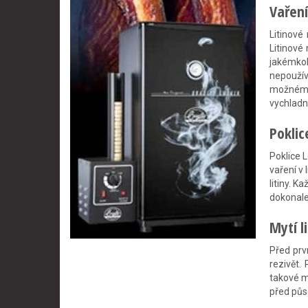
Vaření
Litinové
Litinové
jakémkol
nepoužív
možnému 
vychladn
Poklic
Poklice 
vaření v
litiny. K
dokonale
Mytí l
Před prv
rezivět.
takové m
před půs