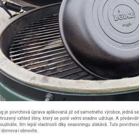
g je povrchová úprava aplikovaná již od samotného výrobce, jedná se
přirozený vzhled litiny, který se poté velmi snadno udržuje. A předev
oužíváte, tím lepší vlastnosti díky seasoningu získává. Tuto povrchov
í domova i obnovíte.