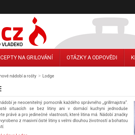
CEPTY NA GRILOVÁNÍ
OTÁZKY A ODPOVĚDI
K
>
inové nádobí a rošty
Lodge
E
 nádobí je neocenitelný pomocník každého správného „grillmajstra“.
stě situacích se bez litiny ani v domácí kuchyni jednoduše
te právě a pro jedinečné vlastnosti, které litina má. Nádobí značky
 vyrobeno z masivní čisté litiny s velmi dlouhou životností a bohatou
tí.