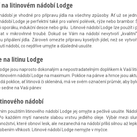
 na litinovém nádobí Lodge
 nádobí je vhodné pro přípravu jídla na všechny způsoby. Ať už se jedn
 nádobí Lodge je perfektní také pro vaření polévek, rýže nebo brambor. Š
i sporáku, indukční desce nebo grilu. Litinové nádobí Lodge lze použít 
at v mikrovlnné troubě. Dokud se Vám na nádobí nevytvoří „kvalitní“
připálení jídla. Zároveň omezte přípravu kyselých jídel, než se vytvo
utí nádobí, co nejdříve umyjte a důsledně usušte.
e na litinu Lodge
Lodge jsou naprosto dokonalým a nepostradatelným doplňkem k Vaší litin
 litinovém nádobí Lodge na maximum. Poklice na pánve a hrnce jsou ak
aždá poklice, ať litinová či skleněná, má ve svém označení průměr, aby byl
 sedne na Vaši pánev.
itinového nádobí
ním použitím litinového nádobí Lodge jej omyjte a pečlivě usušte. Nádob
 Po každém mytí naneste slabou vrstvu jedlého oleje. Výběr mezi s
nožství, které obnoví lesk, ale nezanechá na nádobí příliš silnou až le
obením vlhkosti. Litinové nádobí Lodge nemyjte v myčce.