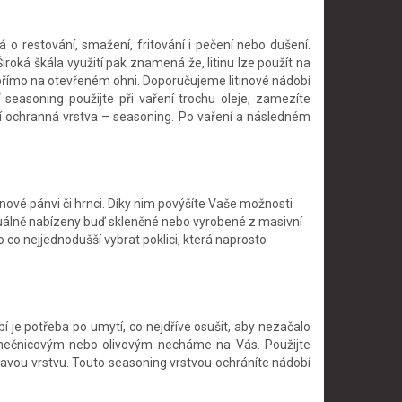
á o restování, smažení, fritování i pečení nebo dušení.
iroká škála využití pak znamená že, litinu lze použít na
i přímo na otevřeném ohni. Doporučujeme litinové nádobí
 seasoning použijte při vaření trochu oleje, zamezíte
ří ochranná vrstva – seasoning. Po vaření a následném
ové pánvi či hrnci. Díky nim povýšíte Vaše možnosti
tuálně nabízeny buď skleněné nebo vyrobené z masivní
o co nejjednodušší vybrat poklici, která naprosto
í je potřeba po umytí, co nejdříve osušit, aby nezačalo
lunečnicovým nebo olivovým necháme na Vás. Použijte
pkavou vrstvu. Touto seasoning vrstvou ochráníte nádobí