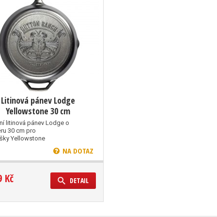
Litinová pánev Lodge
Yellowstone 30 cm
ní litinová pánev Lodge o
ru 30 cm pro
šky Yellowstone
NA DOTAZ
9 Kč
DETAIL