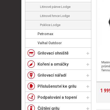
Litinové pánve Lodge
Litinové hrnce Lodge
Poklice Lodge
Petromax
Valhal Outdoor
Grilovací ohniště
Masiv
Koření a omáčky
průmě
fanou
Grilovací nářadí
Příslušenství ke grilu
1 99
Podpalování a topení
Čištění grilu