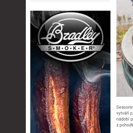
Seasonin
vytváří 
nádobí p
z pohodl