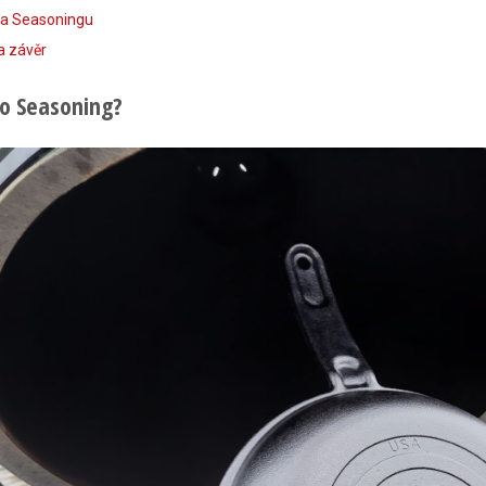
a Seasoningu
a závěr
to Seasoning?