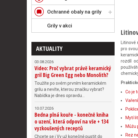
Ochranné obaly na grily
Grily v akci
Litino
Litinové
AKTUALITY
pro svou
keramick
rozdíl o
03.08.2026
Video: Proč vybrat právě keramický
používát
chemický
gril Big Green Egg nebo Monolith?
Praktick
Toužíte po svém prvním keramickém
grilu a nevíte, kterou značku vybrat?
Co je 
Nabídka je dnes opravdu...
Vaření
10.07.2026
Poklic
Bedna plná kouře - konečně kniha
Mytí l
o uzení, která odpoví na vše + 134
Můžu p
vyzkoušených receptů
Rez n
Chcete se i Vy už konečně pustit do