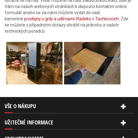
obraťte se na nás. Volat můžete na naší zákaznickou linku, dále je
Vám na našich webových stránkách k dispozici kontaktní online
formulář anebo se za námi můžete vydat do naší
kamenné
prodejny s grily a udírnami Vladeko v Tachlovicích
. Zde
se můžete s případnými dotazy obrátit na jednoho z našich
technických poradců.
VŠE O NÁKUPU
UŽITEČNÉ INFORMACE