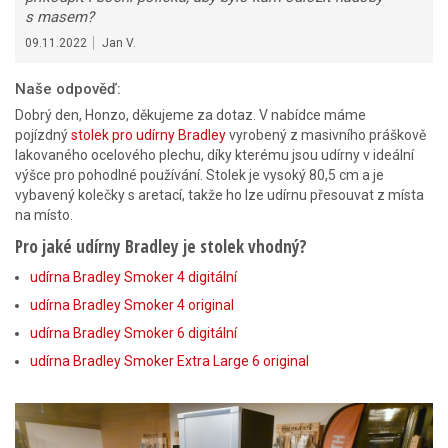
s masem?
09.11.2022
Jan V.
Naše odpověď:
Dobrý den, Honzo, děkujeme za dotaz. V nabídce máme
pojízdný
stolek pro udírny Bradley
vyrobený z masivního práškově
lakovaného ocelového plechu, díky kterému jsou udírny v ideální
výšce pro pohodlné používání. Stolek je vysoký 80,5 cm a je
vybavený kolečky s aretací, takže ho lze udírnu přesouvat z místa
na místo.
Pro jaké udírny Bradley je stolek vhodný?
udírna Bradley Smoker 4 digitální
udírna Bradley Smoker 4 original
udírna Bradley Smoker 6 digitální
udírna Bradley Smoker Extra Large 6 original