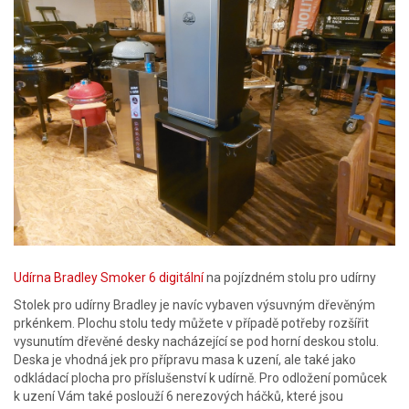
Udírna Bradley Smoker 6 digitální
na pojízdném stolu pro udírny
Stolek pro udírny Bradley je navíc vybaven výsuvným dřevěným
prkénkem. Plochu stolu tedy můžete v případě potřeby rozšířit
vysunutím dřevěné desky nacházející se pod horní deskou stolu.
Deska je vhodná jek pro přípravu masa k uzení, ale také jako
odkládací plocha pro příslušenství k udírně. Pro odložení pomůcek
k uzení Vám také poslouží 6 nerezových háčků, které jsou