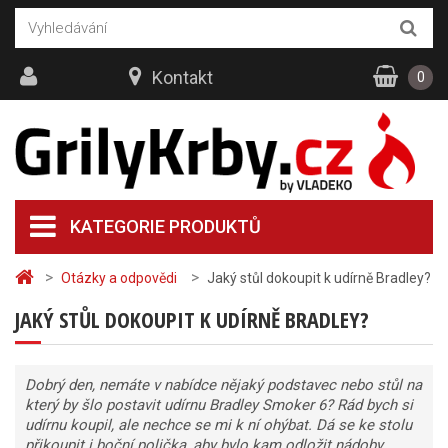
Kontakt
0
KATEGORIE PRODUKTŮ
>
>
Otázky a odpovědi
Jaký stůl dokoupit k udírně Bradley?
JAKÝ STŮL DOKOUPIT K UDÍRNĚ BRADLEY?
Dobrý den, nemáte v nabídce nějaký podstavec nebo stůl na
který by šlo postavit udírnu Bradley Smoker 6? Rád bych si
udírnu koupil, ale nechce se mi k ní ohýbat. Dá se ke stolu
přikoupit i boční polička, aby bylo kam odložit nádoby