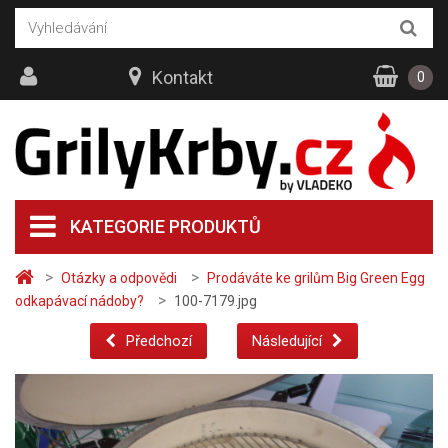
Kontakt
0
KATEGORIE PRODUKTŮ
>
>
Otázky a odpovědi
Prodáváte ke grilům Big Green Egg
>
odkapávací nádoby?
100-7179.jpg
Předchozí
Následující