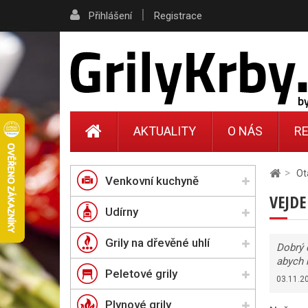
|
Přihlášení
Registrace
AKTUALITY
O NÁS
RE
>
Ot
Venkovní kuchyně
VEJDE
Udírny
Grily na dřevěné uhlí
Dobrý 
abych 
Peletové grily
03.11.2
Plynové grily