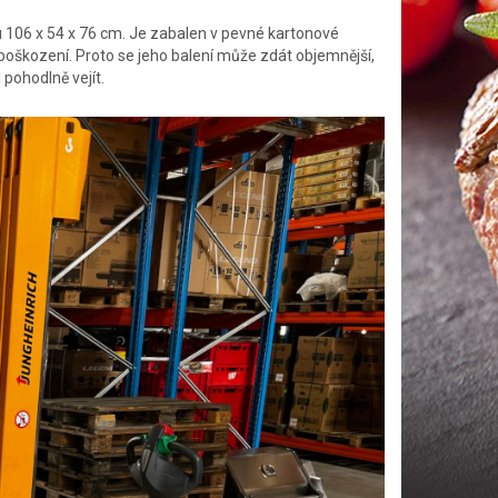
 106 x 54 x 76 cm. Je zabalen v pevné kartonové
poškození. Proto se jeho balení může zdát objemnější,
pohodlně vejít.