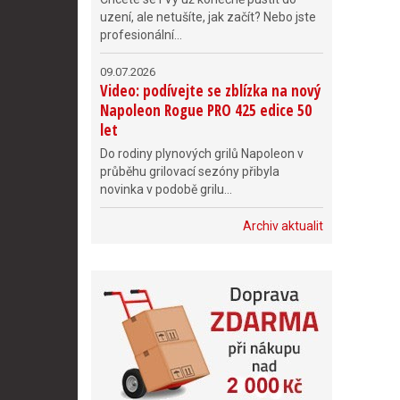
uzení, ale netušíte, jak začít? Nebo jste
profesionální...
09.07.2026
Video: podívejte se zblízka na nový
Napoleon Rogue PRO 425 edice 50
let
Do rodiny plynových grilů Napoleon v
průběhu grilovací sezóny přibyla
novinka v podobě grilu...
Archiv aktualit