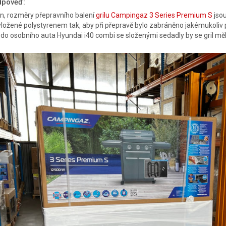
dpověď:
n, rozměry přepravního balení
grilu Campingaz 3 Series Premium S
jsou
vyložené polystyrenem tak, aby při přepravě bylo zabráněno jakémukoliv 
do osobního auta Hyundai i40 combi se složenými sedadly by se gril měl 