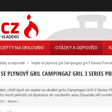
CEPTY NA GRILOVÁNÍ
OTÁZKY A ODPOVĚDI
K
>
ázky a odpovědi
Vejde se plynový gril Campingaz gril 3 Series Prem
 SE PLYNOVÝ GRIL CAMPINGAZ GRIL 3 SERIES 
den, chtěl bych se zeptat na dodání grilu Campingaz Grill 3 Series 
ho mohl přeložit od dopravce do osobního auta (Hyundai i40 combi 
023
Martin L.