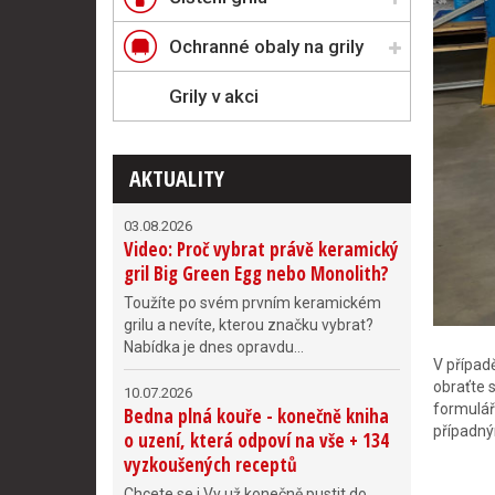
Ochranné obaly na grily
Grily v akci
AKTUALITY
03.08.2026
Video: Proč vybrat právě keramický
gril Big Green Egg nebo Monolith?
Toužíte po svém prvním keramickém
grilu a nevíte, kterou značku vybrat?
Nabídka je dnes opravdu...
V případ
obraťte 
10.07.2026
formulář
Bedna plná kouře - konečně kniha
případný
o uzení, která odpoví na vše + 134
vyzkoušených receptů
Chcete se i Vy už konečně pustit do