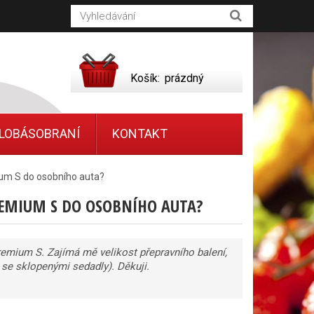
Košík:
prázdný
LOBÁSOBRANÍ
KONTAKT
ium S do osobního auta?
PREMIUM S DO OSOBNÍHO AUTA?
Premium S. Zajímá mě velikost přepravního balení,
se sklopenými sedadly). Děkuji.