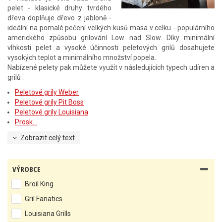
pelet - klasické druhy tvrdého
dřeva doplňuje dřevo z jabloně -
ideální na pomalé pečení velkých kusů masa v celku - populárního
amerického způsobu grilování Low nad Slow. Díky minimální
vlhkosti pelet a vysoké účinnosti peletových grilů dosahujete
vysokých teplot a minimálního množství popela.
Nabízené pelety pak můžete využít v následujících typech udíren a
grilů :
Peletové grily Weber
Peletové grily Pit Boss
Peletové grily Louisiana
Prosk...
Zobrazit celý text
VÝROBCE
Broil King
Gril Fanatics
Louisiana Grills