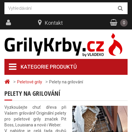
Kontakt
0
KATEGORIE PRODUKTŮ
>
>
Peletové grily
Pelety na grilování
PELETY NA GRILOVÁNÍ
Vyzkoušejte chuť dřeva při
Vašem grilování! Originální pelety
pro peletové grily značek Pit
Boss, Louisiana a nově i Weber.
V nabídce je celá řada druhů