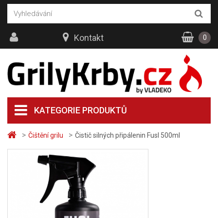
Kontakt
0
KATEGORIE PRODUKTŮ
>
>
Čištění grilu
Čistič silných připálenin Fusl 500ml