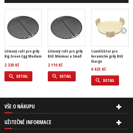
Litinový rošt pro grily
Litinový rošt pro grily
ConvEGGtor pro
Big Green Egg Medium
BGE Minimax a Small
keramické grily BGE
XLarge
2 330 Kč
2 110 Kč
6 625 Kč
DETAIL
DETAIL
DETAIL
VŠE O NÁKUPU
UŽITEČNÉ INFORMACE