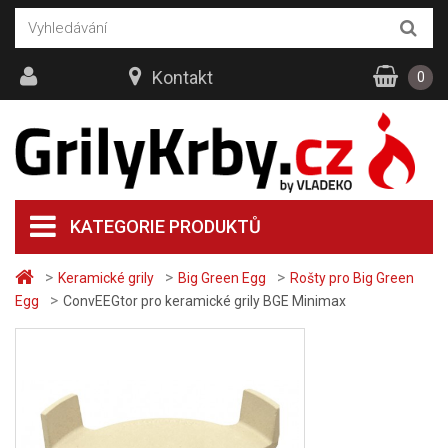
Kontakt
0
KATEGORIE PRODUKTŮ
>
>
>
Keramické grily
Big Green Egg
Rošty pro Big Green
>
Egg
ConvEEGtor pro keramické grily BGE Minimax