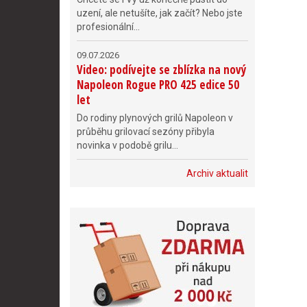
uzení, ale netušíte, jak začít? Nebo jste
profesionální...
09.07.2026
Video: podívejte se zblízka na nový
Napoleon Rogue PRO 425 edice 50
let
Do rodiny plynových grilů Napoleon v
průběhu grilovací sezóny přibyla
novinka v podobě grilu...
Archiv aktualit