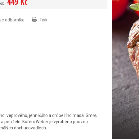
449 Kč
a:
 se odborníka
Tisk
zího, vepřového, jehněčího a drůbežího masa. Směs
oli a petržele. Koření Weber je vyrobeno pouze z
umělých dochucovadlech.