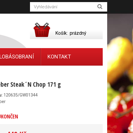
Košík:
prázdný
LOBÁSOBRANÍ
KONTAKT
ber Steak´N Chop 171 g
u:
120635/GW01344
ber
UKONČEN