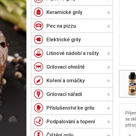
Keramické grily
Pec na pizzu
Elektrické grily
Litinové nádobí a rošty
Grilovací ohniště
Koření a omáčky
Grilovací nářadí
Příslušenství ke grilu
Příje
se sk
Podpalování a topení
příro
Čištění grilu