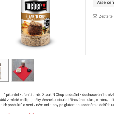
Vaše cen
Zeptejte
mně pikantní kořenící směs Steak´N Chop je ideální k dochucování hově
ládá z mleté chilli papričky, česneku, cibule, třtinového cukru, citrónu, s
dních produktů a není v něm ani stopy po glutamanu sodném a dalších 