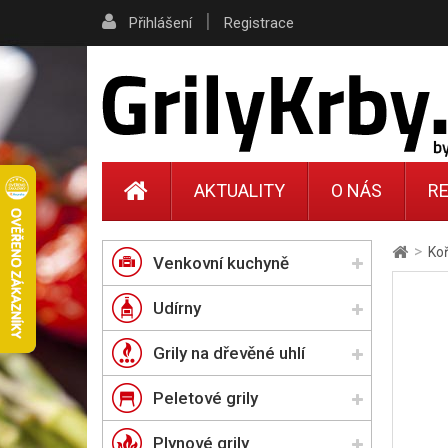
|
Přihlášení
Registrace
AKTUALITY
O NÁS
RE
>
Ko
Venkovní kuchyně
Udírny
Grily na dřevěné uhlí
Peletové grily
Plynové grily