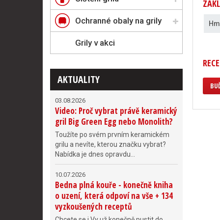
ZÁKL
Ochranné obaly na grily
Hm
Grily v akci
RECE
AKTUALITY
BUĎ
03.08.2026
Video: Proč vybrat právě keramický
gril Big Green Egg nebo Monolith?
Toužíte po svém prvním keramickém
grilu a nevíte, kterou značku vybrat?
Nabídka je dnes opravdu...
10.07.2026
Bedna plná kouře - konečně kniha
o uzení, která odpoví na vše + 134
vyzkoušených receptů
Chcete se i Vy už konečně pustit do