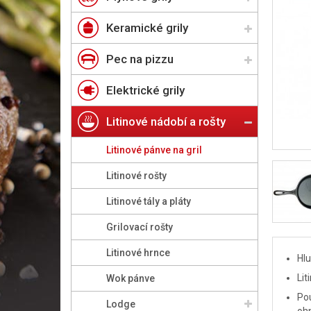
Keramické grily
Pec na pizzu
Elektrické grily
Litinové nádobí a rošty
Litinové pánve na gril
Litinové rošty
Litinové tály a pláty
Grilovací rošty
Litinové hrnce
Hlu
Lit
Wok pánve
Pou
Lodge