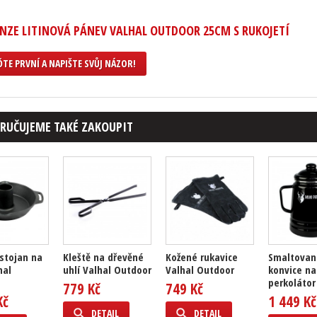
NZE LITINOVÁ PÁNEV VALHAL OUTDOOR 25CM S RUKOJETÍ
TE PRVNÍ A NAPIŠTE SVŮJ NÁZOR!
RUČUJEME TAKÉ ZAKOUPIT
 stojan na
Kleště na dřevěné
Kožené rukavice
Smaltovan
hal
uhlí Valhal Outdoor
Valhal Outdoor
konvice na
perkolátor 
779 Kč
749 Kč
Kč
1 449 Kč
DETAIL
DETAIL