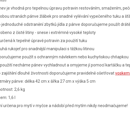
išti
nev je vhodná pro tepelnou úpravu potravin restováním, smažením, pe
obou stranách pánve žlábek pro snadné vylévání vypečeného tuku a šť
 jednoduché odstranění zbytků jídla z pánve doporučujeme použít drátěn
obeno z čisté litiny - snese i extrémně vysoké teploty
určená k tepelné úpravě potravin za použití tuku
uhá rukojeť pro snadnější manipulaci s těžkou litinou
poručujeme použít s ochranným návlekem nebo kuchyňskou chňapkou
použití necháme pánev vychladnout a omyjeme jí pomocí kartáčku a te
 zajištění dlouhé životnosti doporučujeme pravidelně ošetřovat
voskem 
měry pánve: délka 42 cm x šířka 27 cm x výška 5 cm
tnost: 2,6 kg
em: 1,6 l
ní určena pro mytí v myčce a nádobí před mytím nikdy neodmačujeme!