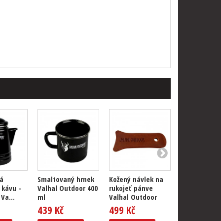
á
Smaltovaný hrnek
Kožený návlek na
Špachtle z
 kávu -
Valhal Outdoor 400
rukojeť pánve
třešňového 
Va...
ml
Valhal Outdoor
Valhal Outd
439 Kč
499 Kč
295 Kč