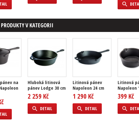
TAIL
DETA
 PRODUKTY V KATEGORII
 pánev na
Hluboká litinová
Litinová pánev
Litinová p
Napoleon
pánev Lodge 30 cm
Napoleon 24 cm
Napoleon 
2 259 Kč
1 290 Kč
399 Kč
Kč
DETAIL
DETAIL
DETA
TAIL