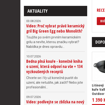
RECE
AKTUALITY
BUĎ
03.08.2026
Video: Proč vybrat právě keramický
gril Big Green Egg nebo Monolith?
Toužíte po svém prvním keramickém
DOPO
grilu a nevíte, kterou značku vybrat?
Nabídka je dnes opravdu...
10.07.2026
Bedna plná kouře - konečně kniha
o uzení, která odpoví na vše + 134
vyzkoušených receptů
Chcete se i Vy už konečně pustit do
uzení, ale netušíte, jak začít? Nebo jste
Litinový
profesionální...
kuře Val
Outdoor
09.07.2026
1 390 
Video: podívejte se zblízka na nový