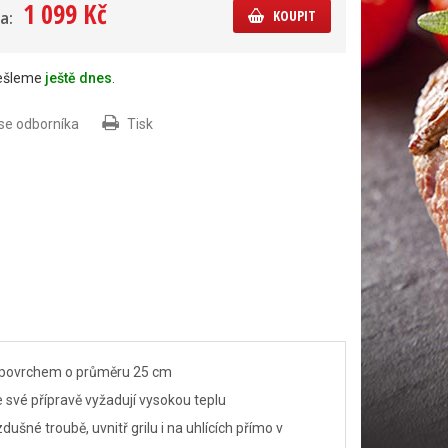
1 099 Kč
KOUPIT
a:
dešleme
ještě dnes
.
 se odborníka
Tisk
m povrchem o průměru 25 cm
 ke své přípravě vyžadují vysokou teplu
šné troubě, uvnitř grilu i na uhlících přímo v