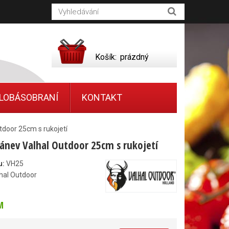
Košík:
prázdný
LOBÁSOBRANÍ
KONTAKT
tdoor 25cm s rukojetí
pánev Valhal Outdoor 25cm s rukojetí
u:
VH25
hal Outdoor
M