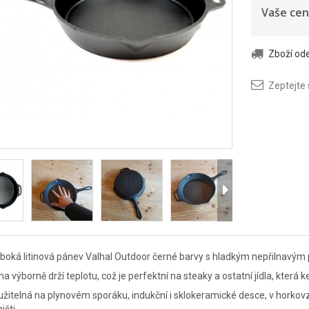
Vaše cen
Zboží o
Zeptejte
boká litinová pánev Valhal Outdoor černé barvy s hladkým nepřilnavý
ina výborně drží teplotu, což je perfektní na steaky a ostatní jídla, která
žitelná na plynovém sporáku, indukční i sklokeramické desce, v horkovzdu