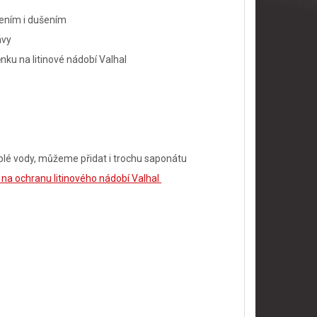
čením i dušením
ávy
ku na litinové nádobí Valhal
plé vody, můžeme přidat i trochu saponátu
na ochranu litinového nádobí Valhal