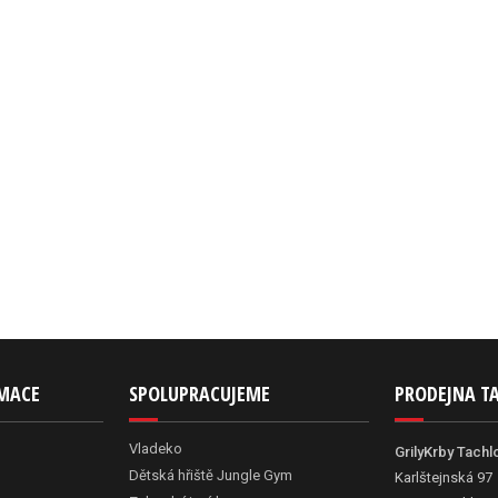
RMACE
SPOLUPRACUJEME
PRODEJNA T
Vladeko
GrilyKrby Tachl
Dětská hřiště Jungle Gym
Karlštejnská 97