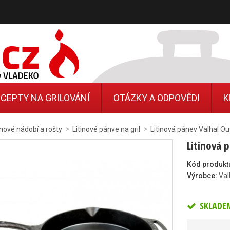
CEPTY NA GRILOVÁNÍ
OTÁZKY A ODPOVĚDI
K
>
>
inové nádobí a rošty
Litinové pánve na gril
Litinová pánev Valhal Ou
Litinová 
Kód produkt
Výrobce:
Val
SKLADE