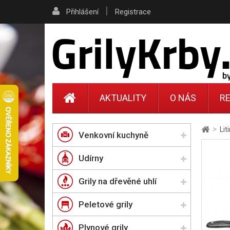
|
Přihlášení
Registrace
AKTUALITY
O NÁS
RE
>
Lit
Venkovní kuchyně
Udírny
Grily na dřevěné uhlí
Peletové grily
Plynové grily