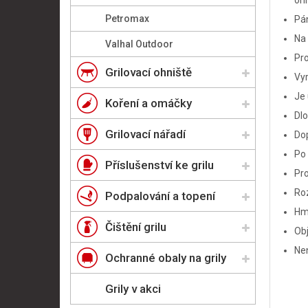
ohn
Petromax
Pá
Na 
Valhal Outdoor
Pro
Grilovací ohniště
Vyr
Je 
Koření a omáčky
Dlo
Grilovací nářadí
Do
Po 
Příslušenství ke grilu
Pro
Roz
Podpalování a topení
Hmo
Čištění grilu
Obj
Ne
Ochranné obaly na grily
Grily v akci