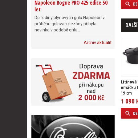
Napoleon Rogue PRO 425 edice 50
DE
let
Do rodiny plynových grilů Napoleon v
průběhu grilovací sezóny přibyla
DALŠÍ
novinka v podobě grilu...
Archiv aktualit
Litinová
omáčku 
19 cm
1 090 
DE