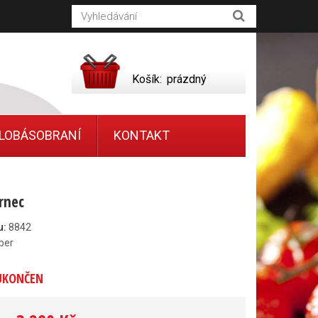
Košík:
prázdný
LOBÁSOBRANÍ
KONTAKT
hrnec
u:
8842
ber
UKONČEN