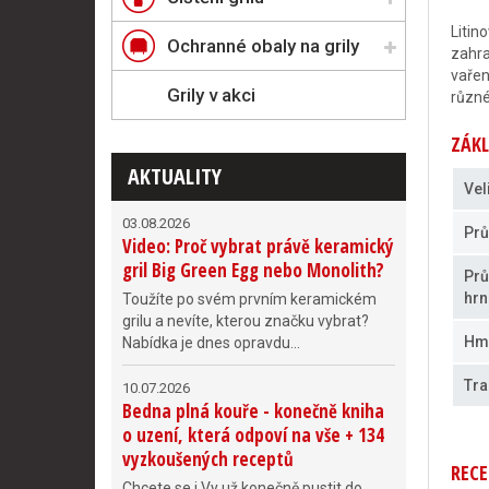
Litin
Ochranné obaly na grily
zahra
vařen
Grily v akci
různé
ZÁKL
AKTUALITY
Vel
03.08.2026
Prů
Video: Proč vybrat právě keramický
gril Big Green Egg nebo Monolith?
Prů
hrn
Toužíte po svém prvním keramickém
grilu a nevíte, kterou značku vybrat?
Hm
Nabídka je dnes opravdu...
Tra
10.07.2026
Bedna plná kouře - konečně kniha
o uzení, která odpoví na vše + 134
vyzkoušených receptů
RECE
Chcete se i Vy už konečně pustit do