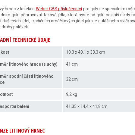
ový hrnec z kolekce
Weber GBS příslušenství
pro grily se speciálním r
dním grilu připravovat taková jídla, která byste od grilu nejspíš nikdy
í dušených jídel, tradičních omáčkových jídel jako je guláš nebo svíčko
 druhy polévek.
ADNÍ TECHNICKÉ ÚDAJE
ikost
10,3 x 40,1 x 33,3 cm
měr litinového hrnce (s uchy)
41 cm
měr spodní části litinového
32 cm
ce
otnost
9,2 kg
nsportní balení
41,35 x 14,4 x 41,8 cm
NZE LITINOVÝ HRNEC