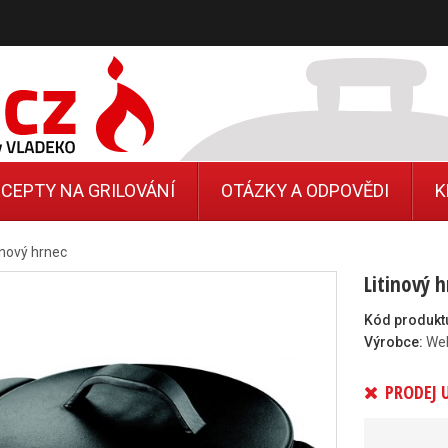
CEPTY NA GRILOVÁNÍ
OTÁZKY A ODPOVĚDI
K
inový hrnec
Litinový 
Kód produkt
Výrobce:
We
PRODEJ 