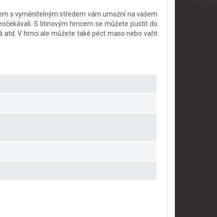
oštem s vyměnitelným středem vám umožní na vašem
 neočekávali. S litinovým hrncem se můžete pustit do
vá atd. V hrnci ale můžete také péct maso nebo vařit