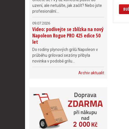
uzení, ale netušíte, jak začít? Nebo jste
BUĎ
profesionální...
09.07.2026
Video: podívejte se zblízka na nový
Napoleon Rogue PRO 425 edice 50
let
Do rodiny plynových grilů Napoleon v
průběhu grilovací sezóny přibyla
novinka v podobě grilu...
Archiv aktualit