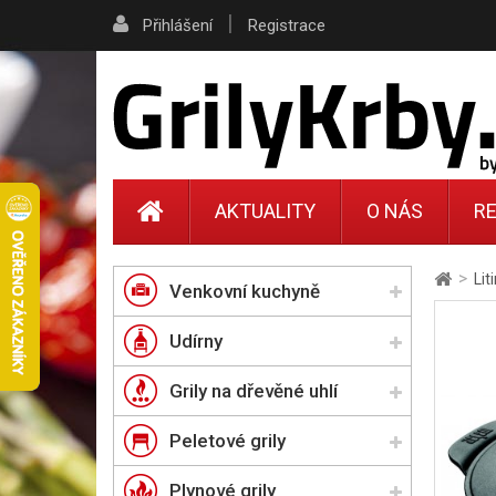
|
Přihlášení
Registrace
AKTUALITY
O NÁS
RE
>
Lit
Venkovní kuchyně
Udírny
Grily na dřevěné uhlí
Peletové grily
Plynové grily