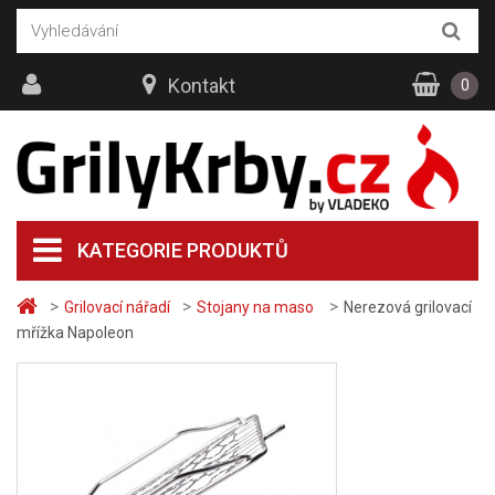
Kontakt
0
KATEGORIE PRODUKTŮ
>
>
>
Grilovací nářadí
Stojany na maso
Nerezová grilovací
mřížka Napoleon