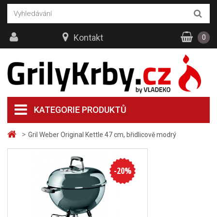
Kontakt
0
KATEGORIE PRODUKTŮ
>
Gril Weber Original Kettle 47 cm, břidlicově modrý
-
20
%