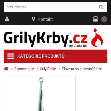
Kontakt
0
KATEGORIE PRODUKTŮ
>
>
>
Plynové grily
Grily Rösle
Pinzeta na grilování Rösle