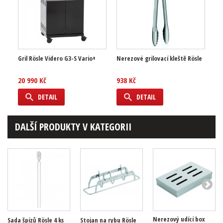
Gril Rösle Videro G3-S Vario+
Nerezové grilovací kleště Rösle
20 990 Kč
938 Kč
DETAIL
DETAIL
DALŠÍ PRODUKTY V KATEGORII
Nerezový udící box
Sada špízů Rösle 4 ks
Stojan na rybu Rösle