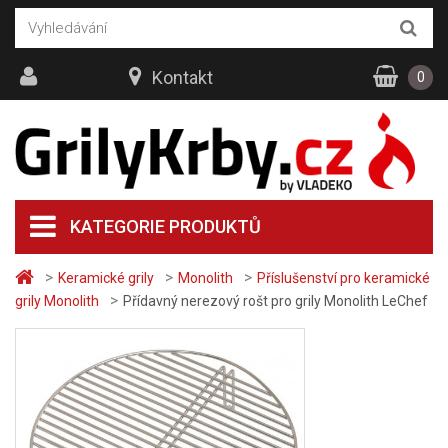
Kontakt
0
KATEGORIE PRODUKTŮ
>
>
>
Keramické grily
Monolith
Příslušenství pro keramické
>
grily Monolith
Přídavný nerezový rošt pro grily Monolith LeChef