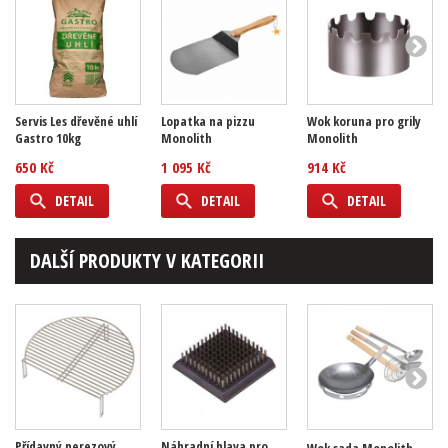
Servis Les dřevěné uhlí
Lopatka na pizzu
Wok koruna pro grily
Gastro 10kg
Monolith
Monolith
650 Kč
1 095 Kč
914 Kč
DETAIL
DETAIL
DETAIL
DALŠÍ PRODUKTY V KATEGORII
Přídavný nerezový
Náhradní hlava pro