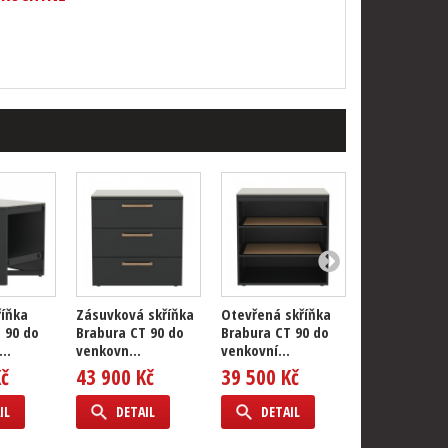
říňka
Zásuvková skříňka
Otevřená skříňka
Skříňka s dř
 90 do
Brabura CT 90 do
Brabura CT 90 do
Brabura CT 9
..
venkovn...
venkovní...
venkovní...
Kč
43 900 Kč
39 500 Kč
41 800 Kč
IL
DETAIL
DETAIL
DETAIL