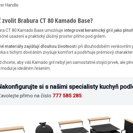
ver Handle
č zvolit Brabura CT 80 Kamado Base?
ura CT 80 Kamado Base umožňuje
integrovat keramický gril jako pln
čné usazení a praktický úložný prostor přímo pod grilem.
é materiály zajišťují dlouhou životnost
i při dlouhodobém venkovním p
ka s tichým dovíráním zvyšuje komfort a podtrhuje prémiový charakter 
 chcete, aby váš Kamado gril nebyl jen samostatně stojící prvek, ale 
 modul je ideálním řešením.
Nakonfigurujte si s našimi specialisty kuchyň pod
avolejte přímo na číslo
777 585 285
.