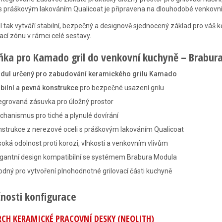
 s práškovým lakováním Qualicoat je připravena na dlouhodobé venkovní
 tak vytváří stabilní, bezpečný a designově sjednocený základ pro váš 
vací zónu v rámci celé sestavy.
íňka pro Kamado gril do venkovní kuchyně – Brabura
dul určený pro zabudování keramického grilu Kamado
bilní a pevná konstrukce
pro bezpečné usazení grilu
egrovaná zásuvka pro úložný prostor
hanismus pro tiché a plynulé dovírání
strukce z nerezové oceli s práškovým lakováním Qualicoat
oká odolnost proti korozi, vlhkosti a venkovním vlivům
egantní design kompatibilní se systémem Brabura Modula
dný pro vytvoření plnohodnotné grilovací části kuchyně
nosti konfigurace
CH KERAMICKÉ PRACOVNÍ DESKY (NEOLITH)