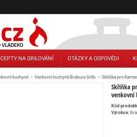
CEPTY NA GRILOVÁNÍ
OTÁZKY A ODPOVĚDI
K
>
>
nkovní kuchyně
Venkovní kuchyně Brabura Grills
Skříňka pro Kamad
Skříňka p
venkovní
Kód produkt
Výrobce:
Bra