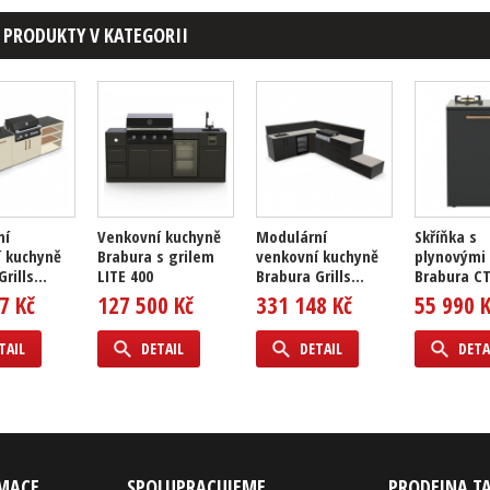
 PRODUKTY V KATEGORII
ní
Venkovní kuchyně
Modulární
Skříňka s
 kuchyně
Brabura s grilem
venkovní kuchyně
plynovými 
rills...
LITE 400
Brabura Grills...
Brabura CT 
7 Kč
127 500 Kč
331 148 Kč
55 990 
TAIL
DETAIL
DETAIL
DETA
RMACE
SPOLUPRACUJEME
PRODEJNA T