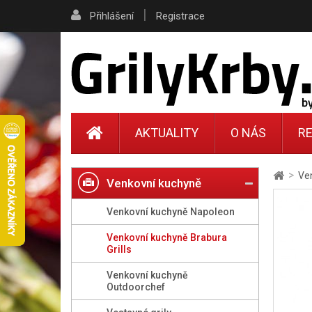
|
Přihlášení
Registrace
AKTUALITY
O NÁS
RE
>
Ve
Venkovní kuchyně
Venkovní kuchyně Napoleon
Venkovní kuchyně Brabura
Grills
Venkovní kuchyně
Outdoorchef