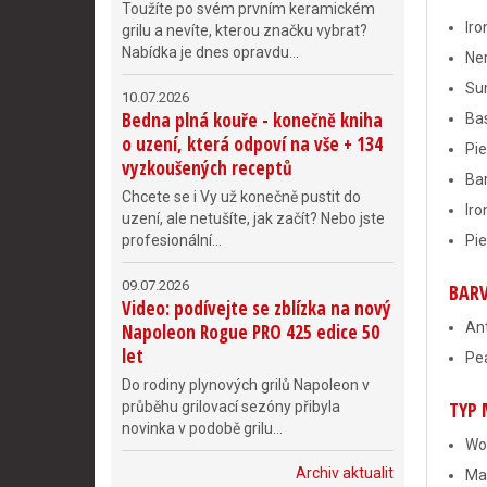
Toužíte po svém prvním keramickém
Iro
grilu a nevíte, kterou značku vybrat?
Nabídka je dnes opravdu...
Ne
Su
10.07.2026
Bedna plná kouře - konečně kniha
Bas
o uzení, která odpoví na vše + 134
Pie
vyzkoušených receptů
Ba
Chcete se i Vy už konečně pustit do
Iro
uzení, ale netušíte, jak začít? Nebo jste
profesionální...
Pie
09.07.2026
BARV
Video: podívejte se zblízka na nový
Ant
Napoleon Rogue PRO 425 edice 50
let
Pea
Do rodiny plynových grilů Napoleon v
TYP
průběhu grilovací sezóny přibyla
novinka v podobě grilu...
Wo
Archiv aktualit
Ma