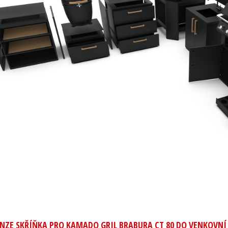
NZE SKŘÍŇKA PRO KAMADO GRIL BRABURA CT 80 DO VENKOVNÍ