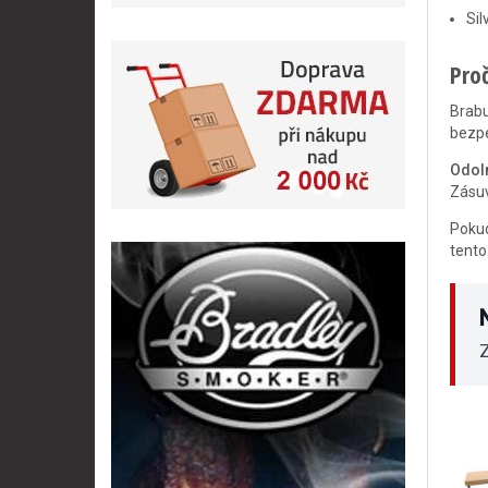
Sil
Pro
Brab
bezpe
Odoln
Zásuv
Pokud
tento
Z