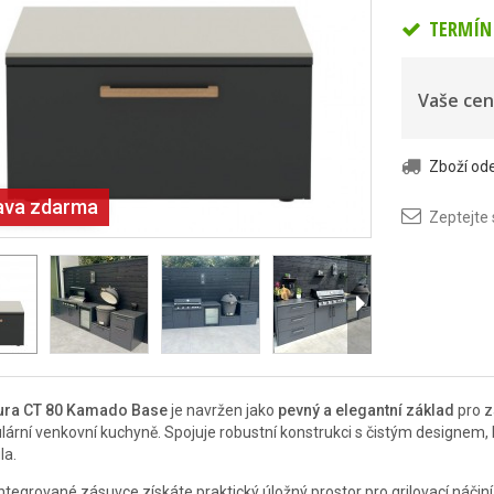
TERMÍN 
Vaše cen
Zboží o
ava zdarma
Zeptejte
ura CT 80 Kamado Base
je navržen jako
pevný a elegantní základ
pro z
ární venkovní kuchyně. Spojuje robustní konstrukci s čistým designem
la.
integrované zásuvce získáte praktický úložný prostor pro grilovací náčiní