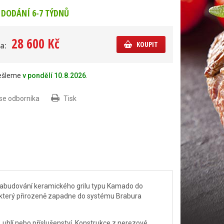
DODÁNÍ 6-7 TÝDNŮ
28 600 Kč
KOUPIT
a:
dešleme
v pondělí 10.8.2026
.
 se odborníka
Tisk
abudování keramického grilu typu Kamado do
, který přirozeně zapadne do systému Brabura
, uhlí nebo příslušenství. Konstrukce z nerezové