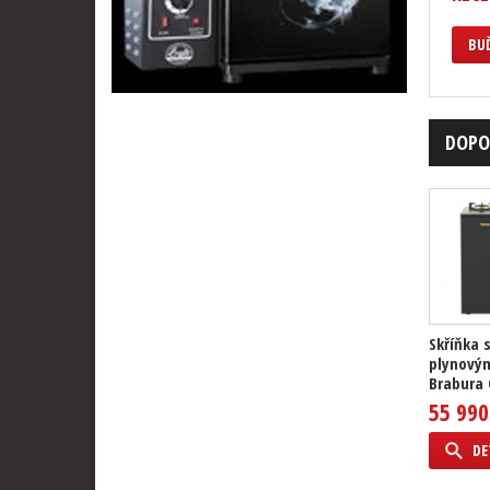
BUĎ
DOPO
Skříňka 
plynovým
Brabura C
55 990
DE