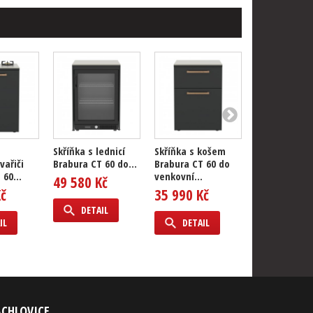
Skříňka s lednicí
Skříňka s košem
Rohová skří
vařiči
Brabura CT 60 do...
Brabura CT 60 do
Brabura CT 9
60...
venkovní...
venkovní...
49 580 Kč
Kč
35 990 Kč
31 200 Kč
DETAIL
IL
DETAIL
DETAIL
ACHLOVICE