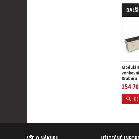
DALŠÍ
Modulár
venkovní
Brabura G
254 70
DE
VŠE O NÁKUPU
UŽITEČNÉ INFO