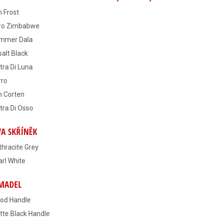
n Frost
ro Zimbabwe
mmer Dala
alt Black
tra Di Luna
rro
n Corten
tra Di Osso
A SKŘÍNĚK
hracite Grey
rl White
 MADEL
od Handle
tte Black Handle