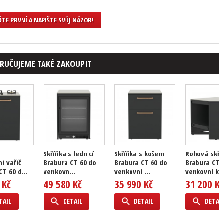
TE PRVNÍ A NAPIŠTE SVŮJ NÁZOR!
RUČUJEME TAKÉ ZAKOUPIT
s
Skříňka s lednicí
Skříňka s košem
Rohová sk
i vařiči
Brabura CT 60 do
Brabura CT 60 do
Brabura CT
T 60 d...
venkovn...
venkovní ...
venkovní k.
 Kč
49 580 Kč
35 990 Kč
31 200 
TAIL
DETAIL
DETAIL
DETA