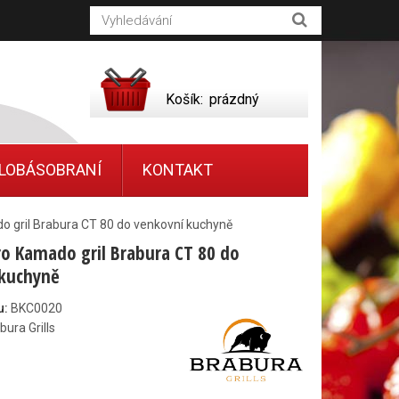
Košík:
prázdný
LOBÁSOBRANÍ
KONTAKT
o gril Brabura CT 80 do venkovní kuchyně
ro Kamado gril Brabura CT 80 do
 kuchyně
u:
BKC0020
bura Grills