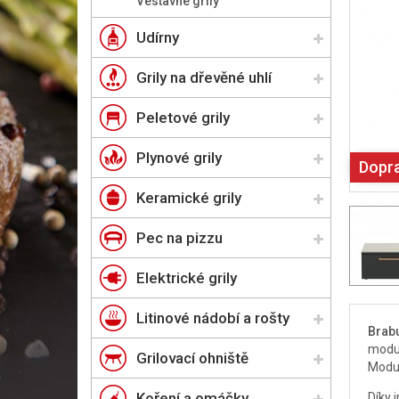
Vestavné grily
Udírny
Grily na dřevěné uhlí
Peletové grily
Plynové grily
Dopr
Keramické grily
Pec na pizzu
Elektrické grily
Litinové nádobí a rošty
Brab
modul
Grilovací ohniště
Modu
Koření a omáčky
Díky 