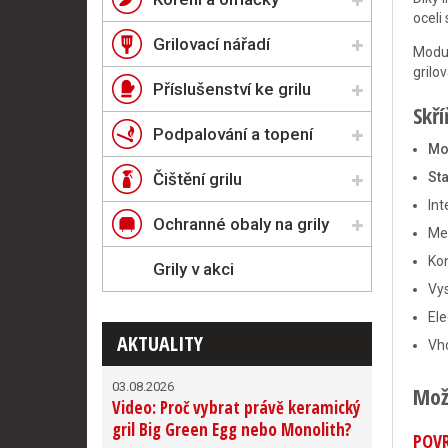
oceli
Grilovací nářadí
Modul
grilo
Příslušenství ke grilu
Skř
Podpalování a topení
Mo
Čištění grilu
Sta
Int
Ochranné obaly na grily
Mec
Kon
Grily v akci
Vys
El
AKTUALITY
Vho
03.08.2026
Mož
Video: Proč vybrat právě keramický
gril Big Green Egg nebo Monolith?
POVR