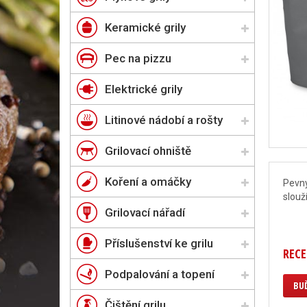
Keramické grily
Pec na pizzu
Elektrické grily
Litinové nádobí a rošty
Grilovací ohniště
Koření a omáčky
Pevný
slouž
Grilovací nářadí
Příslušenství ke grilu
RECE
Podpalování a topení
BUĎ
Čištění grilu