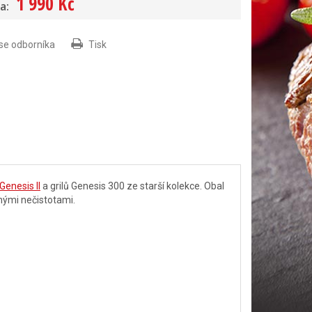
1 990 Kč
a:
 se odborníka
Tisk
Genesis II
a grilů Genesis 300 ze starší kolekce. Obal
znými nečistotami.