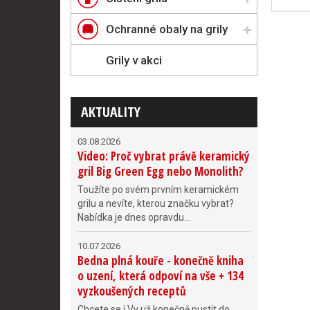
Ochranné obaly na grily
Grily v akci
AKTUALITY
03.08.2026
Video: Proč vybrat právě keramický
gril Big Green Egg nebo Monolith?
Toužíte po svém prvním keramickém
grilu a nevíte, kterou značku vybrat?
Nabídka je dnes opravdu...
10.07.2026
Bedna plná kouře - konečně kniha
o uzení, která odpoví na vše + 134
vyzkoušených receptů
Chcete se i Vy už konečně pustit do