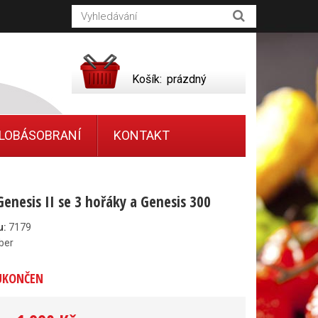
Košík:
prázdný
LOBÁSOBRANÍ
KONTAKT
Genesis II se 3 hořáky a Genesis 300
u:
7179
ber
UKONČEN