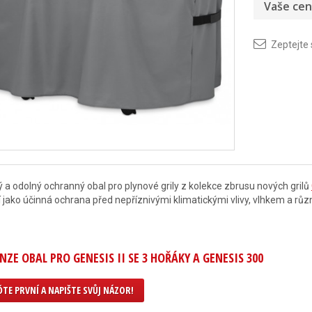
Vaše cen
Zeptejte
 a odolný ochranný obal pro plynové grily z kolekce zbrusu nových grilů
í jako účinná ochrana před nepříznivými klimatickými vlivy, vlhkem a rů
NZE OBAL PRO GENESIS II SE 3 HOŘÁKY A GENESIS 300
TE PRVNÍ A NAPIŠTE SVŮJ NÁZOR!