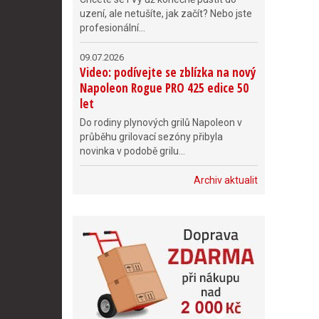
uzení, ale netušíte, jak začít? Nebo jste
profesionální...
09.07.2026
Video: podívejte se zblízka na nový
Napoleon Rogue PRO 425 edice 50
let
Do rodiny plynových grilů Napoleon v
průběhu grilovací sezóny přibyla
novinka v podobě grilu...
Archiv aktualit