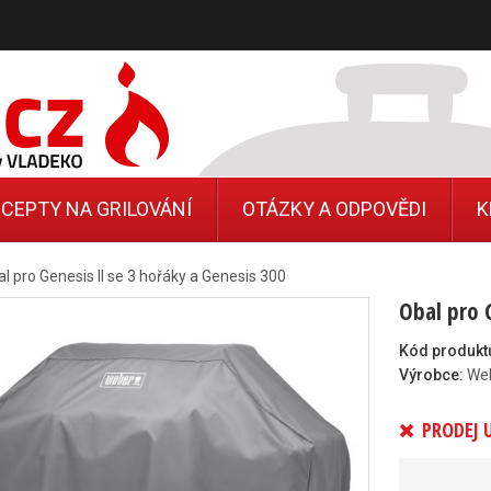
CEPTY NA GRILOVÁNÍ
OTÁZKY A ODPOVĚDI
K
l pro Genesis II se 3 hořáky a Genesis 300
Obal pro 
Kód produkt
Výrobce:
We
PRODEJ 