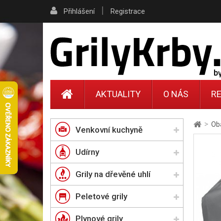
|
Přihlášení
Registrace
AKTUALITY
O NÁS
RE
>
Oba
Venkovní kuchyně
Udírny
Grily na dřevěné uhlí
Peletové grily
Plynové grily