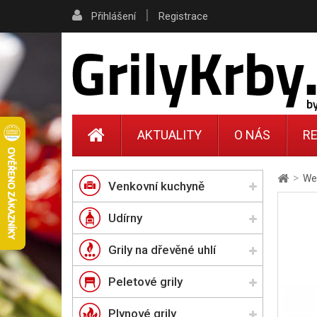
|
Přihlášení
Registrace
AKTUALITY
O NÁS
RE
>
Web
Venkovní kuchyně
Udírny
Grily na dřevěné uhlí
Peletové grily
Plynové grily