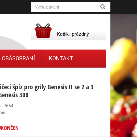
Košík:
prázdný
LOBÁSOBRANÍ
KONTAKT
ecí špíz pro grily Genesis II se 2 a 3
Genesis 300
u:
7654
ber
UKONČEN