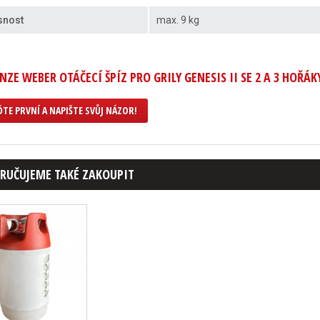
snost
max. 9 kg
NZE WEBER OTÁČECÍ ŠPÍZ PRO GRILY GENESIS II SE 2 A 3 HOŘÁK
TE PRVNÍ A NAPIŠTE SVŮJ NÁZOR!
RUČUJEME TAKÉ ZAKOUPIT