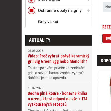
No
Ochranné obaly na grily
Grily v akci
RECE
BUĎ
AKTUALITY
03.08.2026
Video: Proč vybrat právě keramický
DOPO
gril Big Green Egg nebo Monolith?
Toužíte po svém prvním keramickém
grilu a nevíte, kterou značku vybrat?
Nabídka je dnes opravdu...
10.07.2026
Bedna plná kouře - konečně kniha
o uzení, která odpoví na vše + 134
vyzkoušených receptů
Chcete se i Vy už konečně pustit do