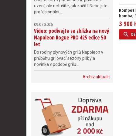
uzení, ale netušíte, jak začít? Nebo jste
Kompozi
profesionální...
bomba, 
3 900 
09.07.2026
Video: podívejte se zblízka na nový
DE
Napoleon Rogue PRO 425 edice 50
let
Do rodiny plynových grilů Napoleon v
průběhu grilovací sezóny přibyla
novinka v podobě grilu...
Archiv aktualit