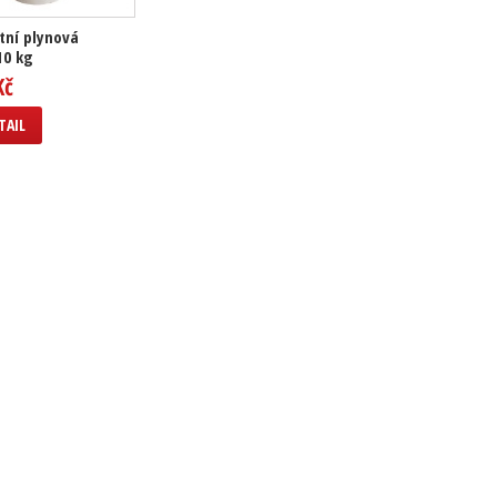
tní plynová
10 kg
Kč
TAIL