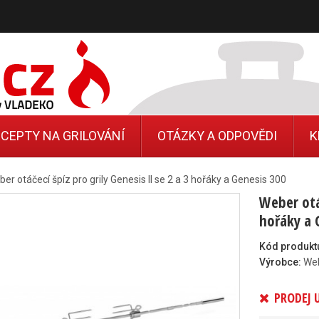
CEPTY NA GRILOVÁNÍ
OTÁZKY A ODPOVĚDI
K
er otáčecí špíz pro grily Genesis II se 2 a 3 hořáky a Genesis 300
Weber otáč
hořáky a 
Kód produkt
Výrobce:
We
PRODEJ 