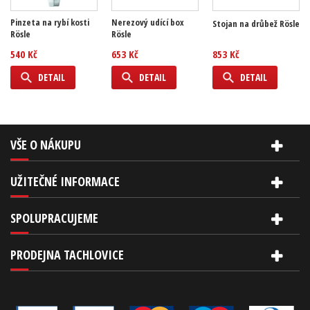
Pinzeta na rybí kosti
Nerezový udící box
Stojan na drůbež Rösle
Rösle
Rösle
540 Kč
653 Kč
853 Kč
DETAIL
DETAIL
DETAIL
VŠE O NÁKUPU
UŽITEČNÉ INFORMACE
SPOLUPRACUJEME
PRODEJNA TACHLOVICE