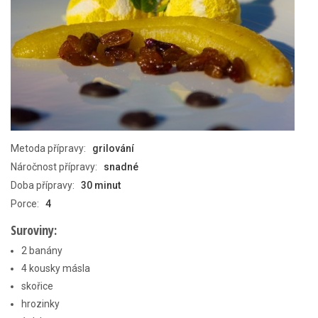
Metoda přípravy:
grilování
Náročnost přípravy:
snadné
Doba přípravy:
30 minut
Porce:
4
Suroviny:
2 banány
4 kousky másla
skořice
hrozinky