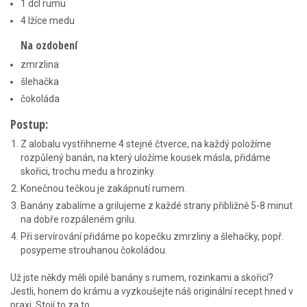
1 dcl rumu
4 lžíce medu
Na ozdobení
zmrzlina
šlehačka
čokoláda
Postup:
Z alobalu vystřihneme 4 stejné čtverce, na každý položíme
rozpůlený banán, na který uložíme kousek másla, přidáme
skořici, trochu medu a hrozinky.
Konečnou tečkou je zakápnutí rumem.
Banány zabalíme a grilujeme z každé strany přibližně 5-8 minut
na dobře rozpáleném grilu.
Při servírování přidáme po kopečku zmrzliny a šlehačky, popř.
posypeme strouhanou čokoládou.
Už jste někdy měli opilé banány s rumem, rozinkami a skořicí?
Jestli, honem do krámu a vyzkoušejte náš originální recept hned v
praxi. Stojí to za to.