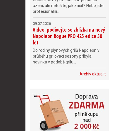
uzení, ale netušíte, jak začít? Nebo jste
profesionální...
09.07.2026
Video: podívejte se zblízka na nový
Napoleon Rogue PRO 425 edice 50
let
Do rodiny plynových grilů Napoleon v
průběhu grilovací sezóny přibyla
novinka v podobě grilu...
Archiv aktualit