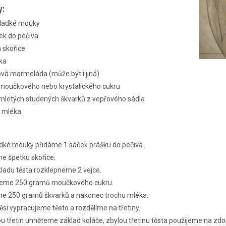
y:
hladké mouky
ek do pečiva
 skořice
čka
vá marmeláda (může být i jiná)
moučkového nebo krystalického cukru
mletých studených škvarků z vepřového sádla
u mléka
dké mouky přidáme 1 sáček prášku do pečiva.
e špetku skořice.
ladu těsta rozklepneme 2 vejce.
peme 250 gramů moučkového cukru.
me 250 gramů škvarků a nakonec trochu mléka.
si vypracujeme těsto a rozdělíme na třetiny.
u třetin uhněteme základ koláče, zbylou třetinu těsta použijeme na zdo