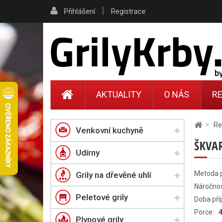
|
Přihlášení
Registrace
AKTUALITY
O NÁS
RE
>
Re
Venkovní kuchyně
ŠKVA
Udírny
Metoda p
Grily na dřevěné uhlí
Náročnos
Peletové grily
Doba pří
Porce:
4
Plynové grily