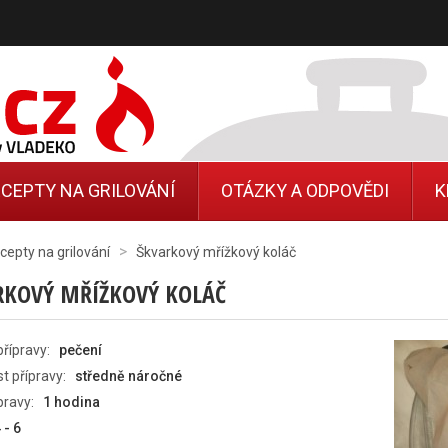
CEPTY NA GRILOVÁNÍ
OTÁZKY A ODPOVĚDI
K
>
cepty na grilování
Škvarkový mřížkový koláč
RKOVÝ MŘÍŽKOVÝ KOLÁČ
řípravy:
pečení
t přípravy:
středně náročné
pravy:
1 hodina
 - 6