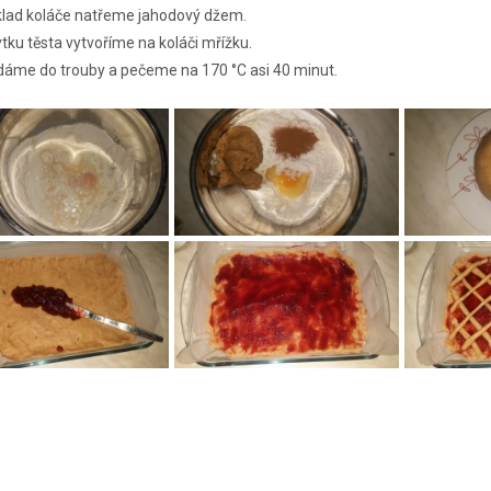
lad koláče natřeme jahodový džem.
tku těsta vytvoříme na koláči mřížku.
dáme do trouby a pečeme na 170 °C asi 40 minut.