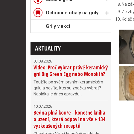
Na zák
Ze zby
Ochranné obaly na grily
Koláč 
Grily v akci
AKTUALITY
03.08.2026
Video: Proč vybrat právě keramický
gril Big Green Egg nebo Monolith?
Toužíte po svém prvním keramickém
grilu a nevíte, kterou značku vybrat?
Nabídka je dnes opravdu...
10.07.2026
Bedna plná kouře - konečně kniha
o uzení, která odpoví na vše + 134
vyzkoušených receptů
Chcete se i Vy už konečně pustit do