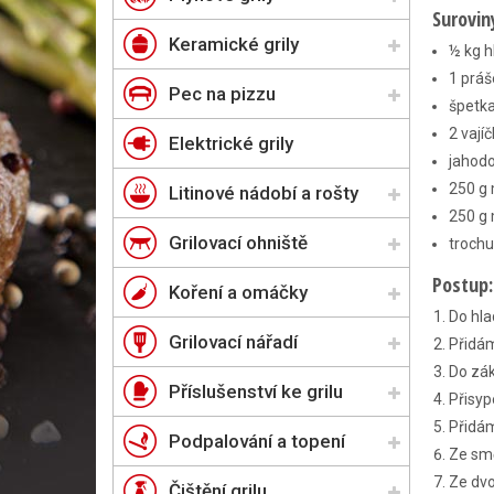
Surovin
Keramické grily
½ kg 
1 práš
Pec na pizzu
špetka
2 vají
Elektrické grily
jahodo
250 g 
Litinové nádobí a rošty
250 g 
Grilovací ohniště
troch
Postup:
Koření a omáčky
Do hla
Grilovací nářadí
Přidám
Do zák
Příslušenství ke grilu
Přisy
Přidá
Podpalování a topení
Ze smě
Ze dvo
Čištění grilu