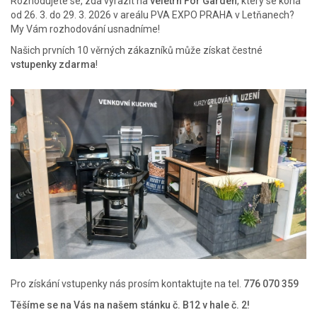
Rozhodujete se, zda vyrazit na
veletrh For Garden
, který se koná
od 26. 3. do 29. 3. 2026 v areálu PVA EXPO PRAHA v Letňanech?
My Vám rozhodování usnadníme!
Našich prvních 10 věrných zákazníků může získat čestné
vstupenky zdarma
!
Pro získání vstupenky nás prosím kontaktujte na tel.
776 070 359
Těšíme se na Vás na našem stánku č. B12 v hale č. 2!