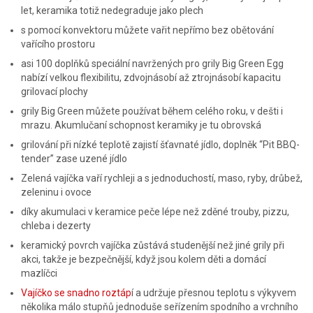
let, keramika totiž nedegraduje jako plech
s pomocí konvektoru můžete vařit nepřímo bez obětování
vařícího prostoru
asi 100 doplňků speciální navržených pro grily Big Green Egg
nabízí velkou flexibilitu, zdvojnásobí až ztrojnásobí kapacitu
grilovací plochy
grily Big Green můžete používat během celého roku, v dešti i
mrazu. Akumlučaní schopnost keramiky je tu obrovská
grilování při nízké teplotě zajistí šťavnaté jídlo, doplněk “Pit BBQ-
tender” zase uzené jídlo
Zelená vajíčka vaří rychleji a s jednoduchostí, maso, ryby, drůbež,
zeleninu i ovoce
díky akumulaci v keramice peče lépe než zděné trouby, pizzu,
chleba i dezerty
keramický povrch vajíčka zůstává studenější než jiné grily při
akci, takže je bezpečnější, když jsou kolem děti a domácí
mazlíčci
Vajíčko se snadno roztáp
í a udržuje přesnou teplotu s výkyvem
několika málo stupňů jednoduše seřízením spodního a vrchního