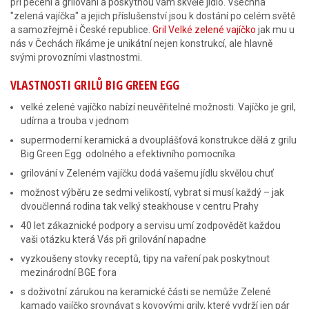
při pečení a grilování a poskytnou vám skvělé jídlo. Všechna
"zelená vajíčka" a jejich příslušenství jsou k dostání po celém světě
a samozřejmě i České republice.
Gril Velké zelené vajíčko
jak mu u
nás v Čechách říkáme je unikátní nejen konstrukcí, ale hlavně
svými provozními vlastnostmi.
VLASTNOSTI GRILŮ BIG GREEN EGG
velké zelené vajíčko nabízí neuvěřitelné možnosti. Vajíčko je gril,
udírna a trouba v jednom
supermoderní keramická a dvouplášťová konstrukce dělá z grilu
Big Green Egg odolného a efektivního pomocníka
grilování v Zeleném vajíčku dodá vašemu jídlu skvělou chuť
možnost výběru ze sedmi velikostí, vybrat si musí každý – jak
dvoučlenná rodina tak velký steakhouse v centru Prahy
40 let zákaznické podpory a servisu umí zodpovědět každou
vaši otázku která Vás při grilování napadne
vyzkoušeny stovky receptů, tipy na vaření pak poskytnout
mezinárodní BGE fora
s doživotní zárukou na keramické části se nemůže Zelené
kamado vajíčko srovnávat s kovovými grily, které vydrží jen pár