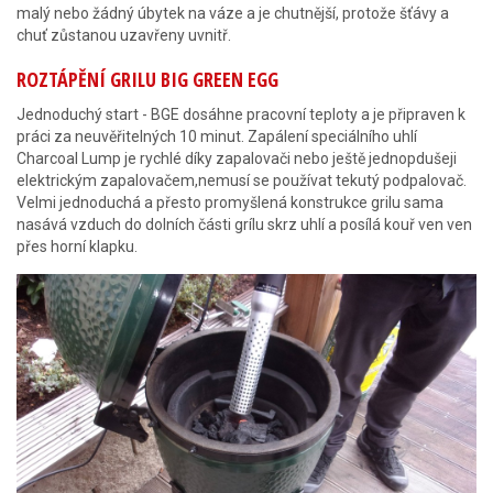
malý nebo žádný úbytek na váze a je chutnější, protože šťávy a
chuť zůstanou uzavřeny uvnitř.
ROZTÁPĚNÍ GRILU BIG GREEN EGG
Jednoduchý start - BGE dosáhne pracovní teploty a je připraven k
práci za neuvěřitelných 10 minut. Zapálení speciálního uhlí
Charcoal Lump je rychlé díky zapalovači nebo ještě jednopdušeji
elektrickým zapalovačem,nemusí se používat tekutý podpalovač.
Velmi jednoduchá a přesto promyšlená konstrukce grilu sama
nasává vzduch do dolních části grílu skrz uhlí a posílá kouř ven ven
přes horní klapku.