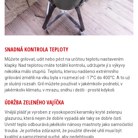
SNADNÁ KONTROLA TEPLOTY
Můžete grilovat, udit nebo péct na určitou teplotu nastavením
klapky. Nad teplotou máte totální kontrolu, udržujete jí s výkyvy
několika málo stupňů. Teplotu, kterou nadšenci extrémního
grilování změřili na víku byla v rozmezí od -17°C do 400°C. A to už
je slušný rozsah. Gril můžete používat v jakémkoliv podnebí, v
jakémkoliv klimatu, v mrazu, sněhu i dešti - prostě kdykoli.
ÚDRŽBA ZELENÉHO VAJÍČKA
Vnější plášť je vyroben z vysokopecní keramiky kryté zelenpu
glazurou, která nejen že dobře vypadá ale taky se dobře čistí.
Uvnitř teplo odbourává jakékoliv nánosy mastnoty jako samočistící
trouba. Je potřeba zdůraznit, že použité dřevěé uhlí musí být
kvalitní a samozřejmě suché, aby nedehtovalo.