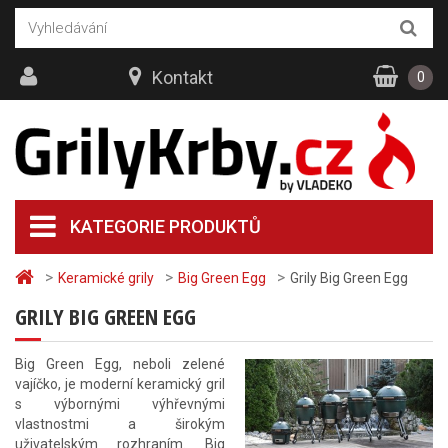
Kontakt
0
KATEGORIE PRODUKTŮ
>
>
>
Keramické grily
Big Green Egg
Grily Big Green Egg
GRILY BIG GREEN EGG
Big Green Egg, neboli zelené
vajíčko, je moderní keramický gril
s výbornými výhřevnými
vlastnostmi a širokým
uživatelským rozhraním. Big