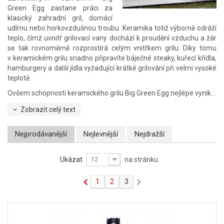
Green Egg zastane práci za
klasický zahradní gril, domácí
udírnu nebo horkovzdušnou troubu. Keramika totiž výborně odráží
teplo, čímž uvnitř grilovací vany dochází k proudění vzduchu a žár
se tak rovnoměrně rozprostírá celým vnitřkem grilu. Díky tomu
v keramickém grilu snadno připravíte báječné steaky, kuřecí křídla,
hamburgery a další jídla vyžadující krátké grilování při velmi vysoké
teplotě.
Ovšem schopnosti keramického grilu Big Green Egg nejlépe vynik...
Zobrazit celý text
Nejprodávanější
Nejlevnější
Nejdražší
Ukázat
na stránku
12
1
2
3