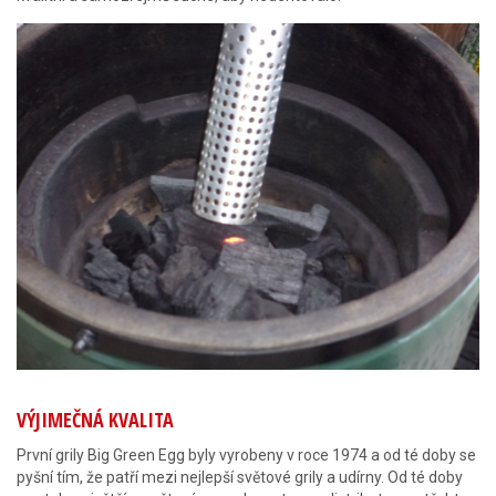
VÝJIMEČNÁ KVALITA
První grily Big Green Egg byly vyrobeny v roce 1974 a od té doby se
pyšní tím, že patří mezi nejlepší světové grily a udírny. Od té doby