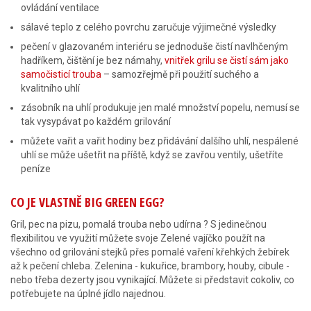
ovládání ventilace
sálavé teplo z celého povrchu zaručuje výjimečné výsledky
pečení v glazovaném interiéru se jednoduše čistí navlhčeným
hadříkem, čištění je bez námahy,
vnitřek grilu se čistí sám jako
samočisticí trouba
– samozřejmě při použití suchého a
kvalitního uhlí
zásobník na uhlí produkuje jen malé množství popelu, nemusí se
tak vysypávat po každém grilování
můžete vařit a vařit hodiny bez přidávání dalšího uhlí, nespálené
uhlí se může ušetřit na příště, když se zavřou ventily, ušetříte
peníze
CO JE VLASTNĚ BIG GREEN EGG?
Gril, pec na pizu, pomalá trouba nebo udírna ? S jedinečnou
flexibilitou ve využití můžete svoje Zelené vajíčko použít na
všechno od grilování stejků přes pomalé vaření křehkých žebírek
až k pečení chleba. Zelenina - kukuřice, brambory, houby, cibule -
nebo třeba dezerty jsou vynikající. Můžete si představit cokoliv, co
potřebujete na úplné jídlo najednou.