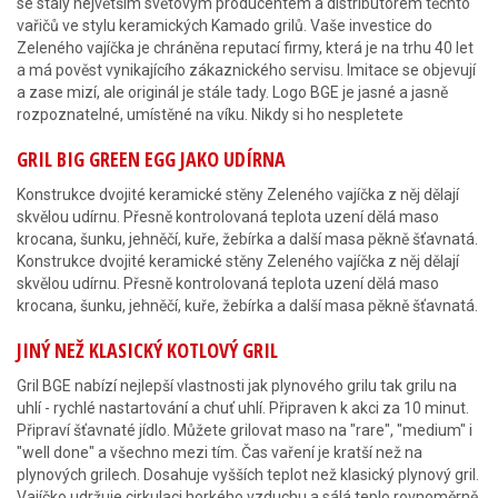
se staly největším světovým producentem a distributorem těchto
vařičů ve stylu keramických Kamado grilů. Vaše investice do
Zeleného vajíčka je chráněna reputací firmy, která je na trhu 40 let
a má pověst vynikajícího zákaznického servisu. Imitace se objevují
a zase mizí, ale originál je stále tady. Logo BGE je jasné a jasně
rozpoznatelné, umístěné na víku. Nikdy si ho nespletete
GRIL BIG GREEN EGG JAKO UDÍRNA
Konstrukce dvojité keramické stěny Zeleného vajíčka z něj dělají
skvělou udírnu. Přesně kontrolovaná teplota uzení dělá maso
krocana, šunku, jehněčí, kuře, žebírka a další masa pěkně šťavnatá.
Konstrukce dvojité keramické stěny Zeleného vajíčka z něj dělají
skvělou udírnu. Přesně kontrolovaná teplota uzení dělá maso
krocana, šunku, jehněčí, kuře, žebírka a další masa pěkně šťavnatá.
JINÝ NEŽ KLASICKÝ KOTLOVÝ GRIL
Gril BGE nabízí nejlepší vlastnosti jak plynového grilu tak grilu na
uhlí - rychlé nastartování a chuť uhlí. Připraven k akci za 10 minut.
Připraví šťavnaté jídlo. Můžete grilovat maso na "rare", "medium" i
"well done" a všechno mezi tím. Čas vaření je kratší než na
plynových grilech. Dosahuje vyšších teplot než klasický plynový gril.
Vajíčko udržuje cirkulaci horkého vzduchu a sálá teplo rovnoměrně