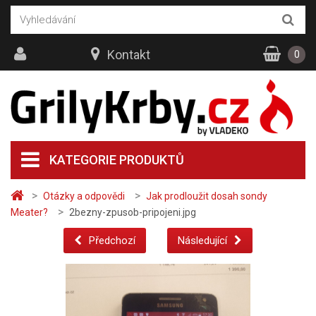
Kontakt
0
KATEGORIE PRODUKTŮ
>
>
Otázky a odpovědi
Jak prodloužit dosah sondy
>
Meater?
2bezny-zpusob-pripojeni.jpg
Předchozí
Následující