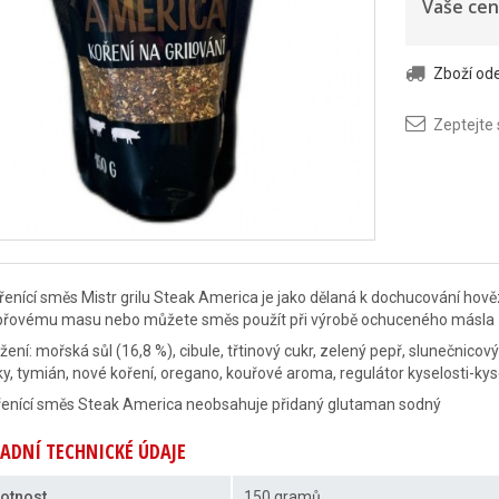
Vaše cen
Zboží o
Zeptejte
enící směs Mistr grilu Steak America je jako dělaná k dochucování hověz
přovému masu nebo můžete směs použít při výrobě ochuceného másla
žení: mořská sůl (16,8 %), cibule, třtinový cukr, zelený pepř, slunečnicový 
ky, tymián, nové koření, oregano, kouřové aroma, regulátor kyselosti-kys
řenící směs Steak America neobsahuje přidaný glutaman sodný
ADNÍ TECHNICKÉ ÚDAJE
otnost
150 gramů