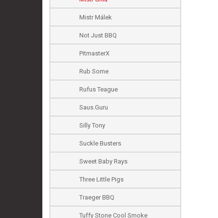
Mistr Málek
Not Just BBQ
PitmasterX
Rub Some
Rufus Teague
Saus.Guru
Silly Tony
Suckle Busters
Sweet Baby Rays
Three Little Pigs
Traeger BBQ
Tuffy Stone Cool Smoke