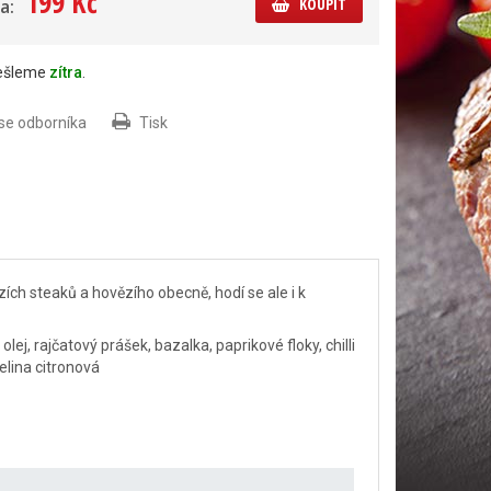
199 Kč
KOUPIT
a:
dešleme
zítra
.
 se odborníka
Tisk
ích steaků a hovězího obecně, hodí se ale i k
olej, rajčatový prášek, bazalka, paprikové floky, chilli
elina citronová