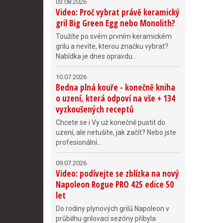
03.08.2026
Video: Proč vybrat právě keramický
gril Big Green Egg nebo Monolith?
Toužíte po svém prvním keramickém
grilu a nevíte, kterou značku vybrat?
Nabídka je dnes opravdu...
10.07.2026
Bedna plná kouře - konečně kniha
o uzení, která odpoví na vše + 134
vyzkoušených receptů
Chcete se i Vy už konečně pustit do
uzení, ale netušíte, jak začít? Nebo jste
profesionální...
09.07.2026
Video: podívejte se zblízka na nový
Napoleon Rogue PRO 425 edice 50
let
Do rodiny plynových grilů Napoleon v
průběhu grilovací sezóny přibyla