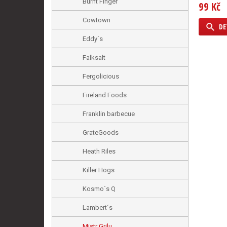
Burnt Finger
99 Kč
Cowtown
DE
Eddy´s
Falksalt
Fergolicious
Fireland Foods
Franklin barbecue
GrateGoods
Heath Riles
Killer Hogs
Kosmo´s Q
Lambert´s
Mistr Grilu