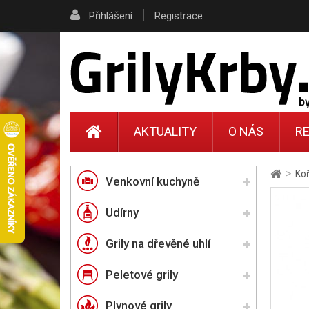
|
Přihlášení
Registrace
AKTUALITY
O NÁS
RE
>
Ko
Venkovní kuchyně
Udírny
Grily na dřevěné uhlí
Peletové grily
Plynové grily