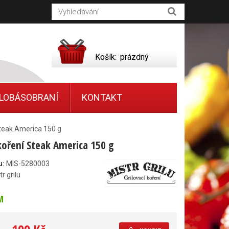
Košík:
prázdný
LOBÁSOBRANÍ
KONTAKT
Steak America 150 g
 koření Steak America 150 g
u:
MIS-5280003
tr grilu
M