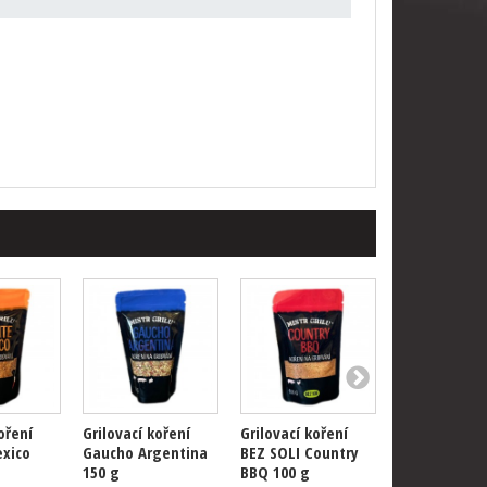
oření
Grilovací koření
Grilovací koření
Grilovací koř
exico
Gaucho Argentina
BEZ SOLI Country
Country BBQ
150 g
BBQ 100 g
129 Kč