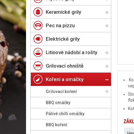
Keramické grily
Pec na pizzu
Elektrické grily
Litinové nádobí a rošty
Grilovací ohniště
Koření a omáčky
Koř
ve
Grilovací koření
Slo
flo
BBQ omáčky
Ko
Pálivé chilli omáčky
ZÁKL
BBQ koření
Hm