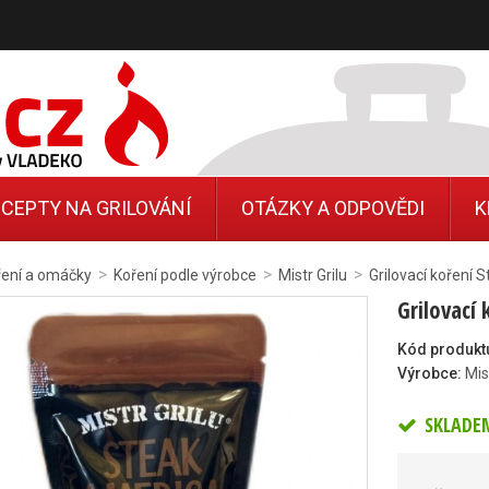
CEPTY NA GRILOVÁNÍ
OTÁZKY A ODPOVĚDI
K
>
>
>
ření a omáčky
Koření podle výrobce
Mistr Grilu
Grilovací koření 
Grilovací
Kód produkt
Výrobce:
Mis
SKLADE