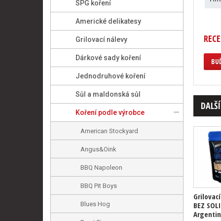
SPG koření
Americké delikatesy
RECE
Grilovací nálevy
Dárkové sady koření
BUĎ
Jednodruhové koření
Sůl a maldonská sůl
DALŠÍ
Koření podle výrobce
American Stockyard
Angus&Oink
BBQ Napoleon
BBQ Pit Boys
Grilovací
Blues Hog
BEZ SOL
Argentin