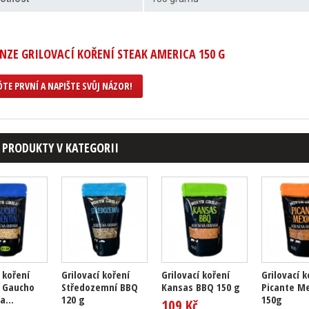
NZE GRILOVACÍ KOŘENÍ STEAK AMERICA 150 G
TE PRVNÍ A NAPIŠTE SVŮJ NÁZOR!
 PRODUKTY V KATEGORII
 koření
Grilovací koření
Grilovací koření
Grilovací k
I Gaucho
Středozemní BBQ
Kansas BBQ 150 g
Picante M
a...
120 g
150g
109 Kč