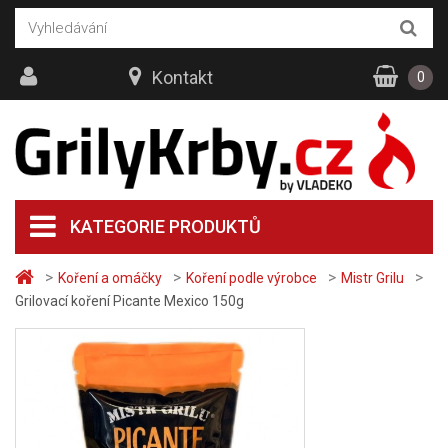
Kontakt
0
KATEGORIE PRODUKTŮ
>
>
>
>
Koření a omáčky
Koření podle výrobce
Mistr Grilu
Grilovací koření Picante Mexico 150g