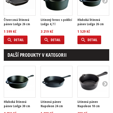
Čtvercová litinová
Litinový hrnec s poklicí
Hluboká litinová
pánev Lodge 26 cm
Lodge 4,7 l
pánev Lodge 26 cm
1 599 Kč
3 219 Kč
1 529 Kč
DETAIL
DETAIL
DETAIL
DALŠÍ PRODUKTY V KATEGORII
Hluboká litinová
Litinová pánev
Litinová pánev
pánev Lodge 30 cm
Napoleon 24 cm
Napoleon 10 cm