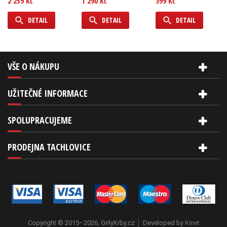
2 259 Kč
1 290 Kč
399 Kč
DETAIL
DETAIL
DETAIL
VŠE O NÁKUPU
UŽITEČNÉ INFORMACE
SPOLUPRACUJEME
PRODEJNA TACHLOVICE
Copyright © 2015–2026, GrilyKrby.cz
Developed by
Kinet