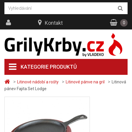
Kontakt
0
KATEGORIE PRODUKTŮ
>
>
>
Litinové nádobí a rošty
Litinové pánve na gril
Litinová
pánev Fajita Set Lodge