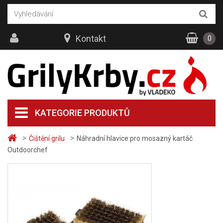
Kontakt
0
KATEGORIE PRODUKTŮ
>
>
Čištění grilu
Náhradní hlavice pro mosazný kartáč
Outdoorchef