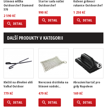
Litinová mřížka
Starter sada náčiní
Kožené grilovací
Outdoorchef Diamond
Outdoorchef
rukavice Outdoorchef
570
990 Kč
1 250 Kč
2 590 Kč
DETAIL
DETAIL
DETAIL
DALŠÍ PRODUKTY V KATEGORII
Kleště na dřevěné uhlí
Nerezová drátěnka na
Abrazivní kartáč pro
Valhal Outdoor
litinové nádobí...
grily Napoleon
779 Kč
479 Kč
169 Kč
DETAIL
DETAIL
DETAIL