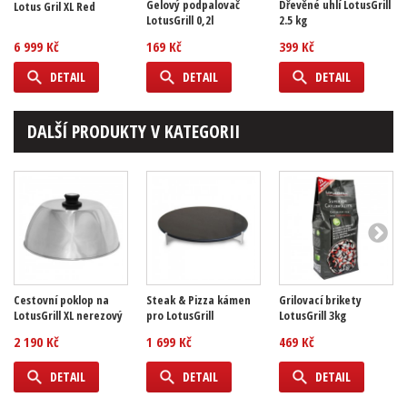
Gelový podpalovač
Dřevěné uhlí LotusGrill
Lotus Gril XL Red
LotusGrill 0,2l
2.5 kg
6 999 Kč
169 Kč
399 Kč
DETAIL
DETAIL
DETAIL
DALŠÍ PRODUKTY V KATEGORII
Cestovní poklop na
Steak & Pizza kámen
Grilovací brikety
LotusGrill XL nerezový
pro LotusGrill
LotusGrill 3kg
2 190 Kč
1 699 Kč
469 Kč
DETAIL
DETAIL
DETAIL