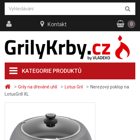
Kontakt
0
KATEGORIE PRODUKTŮ
>
>
>
Grily na dřevěné uhlí
Lotus Gril
Nerezový poklop na
LotusGrill XL