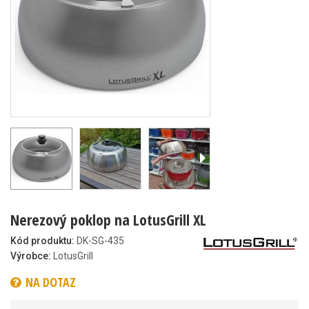
Nerezový poklop na LotusGrill XL
Kód produktu:
DK-SG-435
Výrobce:
LotusGrill
NA DOTAZ