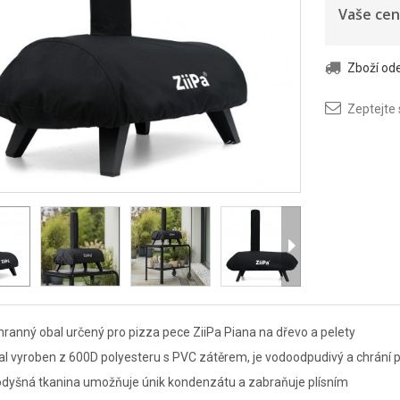
Vaše cen
Zboží o
Zeptejte
ranný obal určený pro pizza pece ZiiPa Piana na dřevo a pelety
l vyroben z 600D polyesteru s PVC zátěrem, je vodoodpudivý a chrání p
odyšná tkanina umožňuje únik kondenzátu a zabraňuje plísním