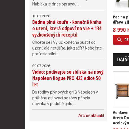
Nabídka je dnes opravdu...
10.07.2026
Pec na p
Bedna plná kouře - konečně kniha
dřevo Zi
o uzení, která odpoví na vše + 134
8 990 
vyzkoušených receptů
DE
Chcete se i Vy už konečně pustit do
uzení, ale netušíte, jak začít? Nebo jste
profesionální...
DALŠÍ
09.07.2026
Video: podívejte se zblízka na nový
Napoleon Rogue PRO 425 edice 50
let
Do rodiny plynových grilů Napoleon v
průběhu grilovací sezóny přibyla
novinka v podobě grilu...
Venkovn
Archiv aktualit
Acero Do
ocelovým