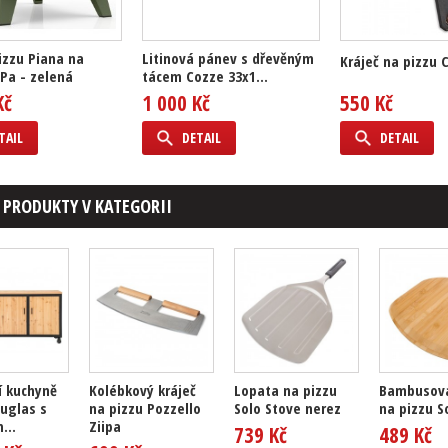
izzu Piana na
Litinová pánev s dřevěným
Kráječ na pizzu 
iPa - zelená
tácem Cozze 33x1...
Kč
1 000 Kč
550 Kč
TAIL
DETAIL
DETAIL
 PRODUKTY V KATEGORII
í kuchyně
Kolébkový kráječ
Lopata na pizzu
Bambusová
uglas s
na pizzu Pozzello
Solo Stove nerez
na pizzu S
...
Ziipa
739 Kč
489 Kč