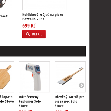
Kolébkový kráječ na pizzu
Cozze
Pozzello Ziipa
699 Kč
DETAIL
 lopata
Infračervený
Dřevěný kartáč pro
Bambusová
olo Stove
teploměr Solo
pizza pec Solo
podložka pro
Stove
Stove
přípravu piz
Solo...