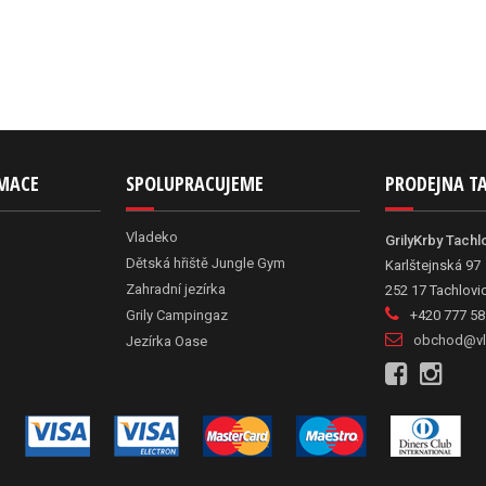
RMACE
SPOLUPRACUJEME
PRODEJNA T
Vladeko
GrilyKrby Tachl
Dětská hřiště Jungle Gym
Karlštejnská 97
Zahradní jezírka
252 17 Tachlovi
Grily Campingaz
+420 777 58
obchod@vl
Jezírka Oase