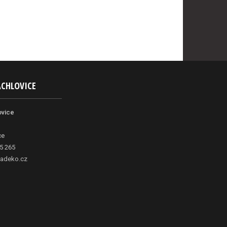
ACHLOVICE
ovice
ce
5 265
adeko.cz