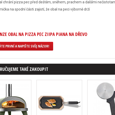
l chrání pizza pec před deštěm, sněhem, prachem a dalšími nečistota
ička na spodní části zajistí, že obal na peci výborně drží
NZE OBAL NA PIZZA PEC ZIIPA PIANA NA DŘEVO
TE PRVNÍ A NAPIŠTE SVŮJ NÁZOR!
RUČUJEME TAKÉ ZAKOUPIT