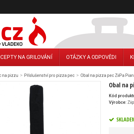
CEPTY NA GRILOVÁNÍ
OTÁZKY A ODPOVĚDI
K
>
>
c na pizzu
Příslušenství pro pizza pec
Obal na pizza pec ZiiPa Pia
Obal na p
Kód produkt
Výrobce:
Zii
SKLADE