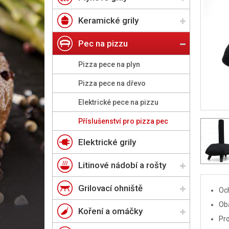
Keramické grily
Pec na pizzu
Pizza pece na plyn
Pizza pece na dřevo
Elektrické pece na pizzu
Příslušenství pro pizza pec
Elektrické grily
Litinové nádobí a rošty
Grilovací ohniště
Och
Oba
Koření a omáčky
Pr