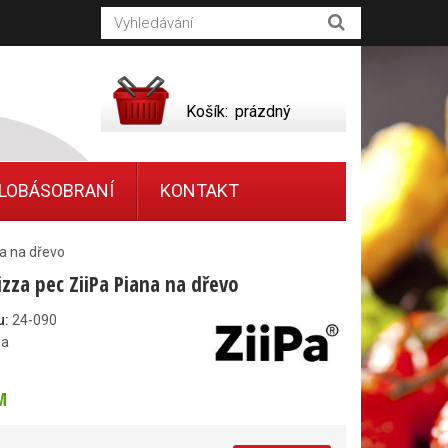
Košík:
prázdný
LOBÁSOBRANÍ
KONTAKT
na na dřevo
izza pec ZiiPa Piana na dřevo
u:
24-090
pa
M