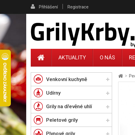
|
Přihlášení
Registrace
AKTUALITY
O NÁS
RE
>
Pe
Venkovní kuchyně
Udírny
Grily na dřevěné uhlí
Peletové grily
Plynové grily