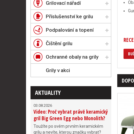
Grilovací nářadí
Oba
Gum
Příslušenství ke grilu
Podpalování a topení
RECE
Čištění grilu
BUĎ
Ochranné obaly na grily
Grily v akci
DOPO
AKTUALITY
03.08.2026
Video: Proč vybrat právě keramický
gril Big Green Egg nebo Monolith?
Toužíte po svém prvním keramickém
grilu a nevíte, kterou značku vybrat?