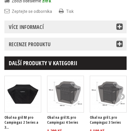
Zboží odešleme
zítra
.
Zeptejte se odborníka
Tisk
VÍCE INFORMACÍ
RECENZE PRODUKTU
DALŠÍ PRODUKTY V KATEGORII
Obal na gril M pro
Obal na gril XL pro
Obal na gril L pro
Campingaz 2 Series a
Campingaz 4 Series
Campingaz 3 Series
3...
1 299 Kč
1 199 Kč