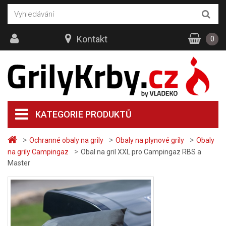
Kontakt
0
KATEGORIE PRODUKTŮ
>
>
>
Ochranné obaly na grily
Obaly na plynové grily
Obaly
>
na grily Campingaz
Obal na gril XXL pro Campingaz RBS a
Master