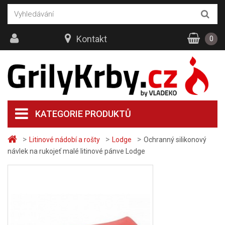
Kontakt
0
KATEGORIE PRODUKTŮ
>
>
>
Litinové nádobí a rošty
Lodge
Ochranný silikonový
návlek na rukojeť malé litinové pánve Lodge