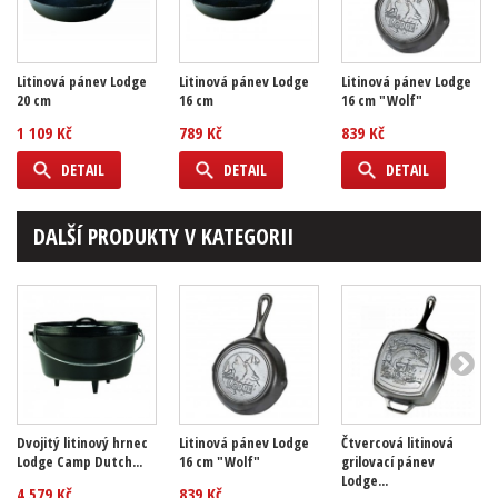
Litinová pánev Lodge
Litinová pánev Lodge
Litinová pánev Lodge
20 cm
16 cm
16 cm "Wolf"
1 109 Kč
789 Kč
839 Kč
DETAIL
DETAIL
DETAIL
DALŠÍ PRODUKTY V KATEGORII
Dvojitý litinový hrnec
Litinová pánev Lodge
Čtvercová litinová
Lodge Camp Dutch...
16 cm "Wolf"
grilovací pánev
Lodge...
4 579 Kč
839 Kč