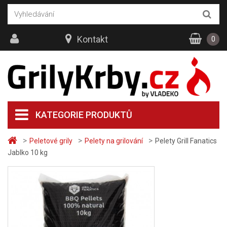
Kontakt
0
KATEGORIE PRODUKTŮ
>
>
>
Peletové grily
Pelety na grilování
Pelety Grill Fanatics
Jablko 10 kg