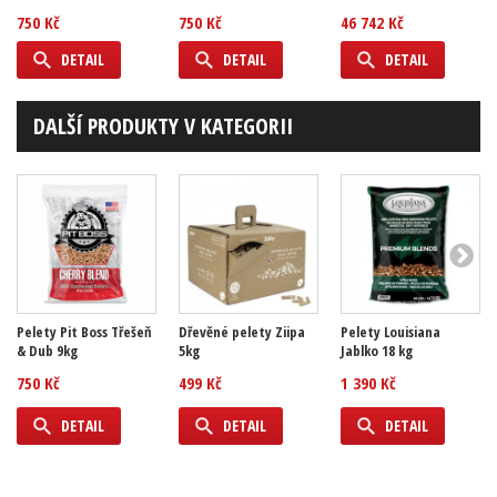
750 Kč
750 Kč
46 742 Kč
DETAIL
DETAIL
DETAIL
DALŠÍ PRODUKTY V KATEGORII
Pelety Pit Boss Třešeň
Dřevěné pelety Ziipa
Pelety Louisiana
& Dub 9kg
5kg
Jablko 18 kg
750 Kč
499 Kč
1 390 Kč
DETAIL
DETAIL
DETAIL