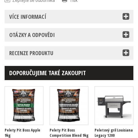
Zeptejte se odborníka
Tisk
VÍCE INFORMACÍ
OTÁZKY A ODPOVĚDI
RECENZE PRODUKTU
DOPORUČUJEME TAKÉ ZAKOUPIT
Pelety Pit Boss Apple
Pelety Pit Boss
Peletový gril Louisiana
9kg
Competition Blend 9kg
Legacy 1200