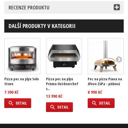
RECENZE PRODUKTU
DALŠÍ PRODUKTY V KATEGORII
Pizza pec na plyn Solo
Pizza pec na plyn
Pec na pizzu Piana na
Stove
Prismo Outdoorchef
dřevo ZiiPa - písková
s...
7 390 Kč
8 990 Kč
13 990 Kč
DETAIL
DETAIL
DETAIL