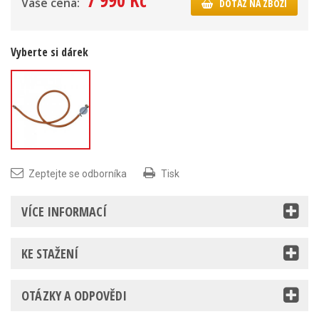
7 990 Kč
Vaše cena:
DOTAZ NA ZBOŽÍ
Vyberte si dárek
Připojovací
sada k
Zeptejte se odborníka
Tisk
plynovému
grilu
VÍCE INFORMACÍ
KE STAŽENÍ
OTÁZKY A ODPOVĚDI