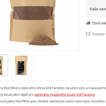
Vaše cen
Zboží o
Zeptejte
iny Red Wine z dubového dřeva Grill Fanatics na uzení sýrů a masa pom
iny slouží jako náplň pro
generátor studeného kouře Grill Fanatics
ové piliny Red Wine jsou vhodné zejména k uzení uzení sýrů, hovězíh