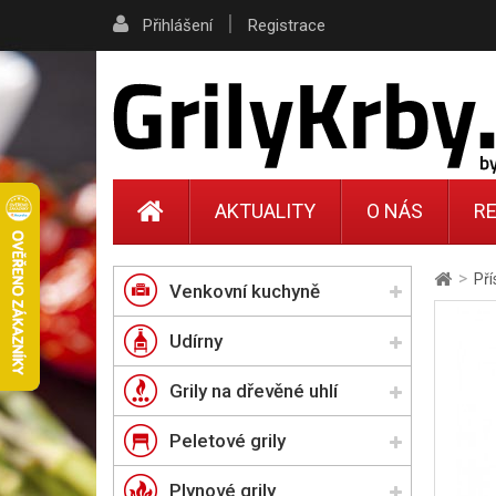
|
Přihlášení
Registrace
AKTUALITY
O NÁS
RE
>
Pří
Venkovní kuchyně
Udírny
Grily na dřevěné uhlí
Peletové grily
Plynové grily