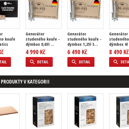
or
Generátor
Generátor
Generátor
ho kouře
studeného kouře -
studeného kouře -
studeného
atics
dýmbox 0,65l ...
dymbox 1,25l S...
dýmbox 4l
Kč
4 990 Kč
6 490 Kč
8 490 Kč
TAIL
DETAIL
DETAIL
DETA
 PRODUKTY V KATEGORII