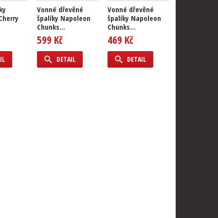
ky
Vonné dřevěné
Vonné dřevěné
Bylinky na z
Cherry
špalíky Napoleon
špalíky Napoleon
jablko 100g
Chunks...
Chunks...
399 Kč
599 Kč
469 Kč
DETAIL
IL
DETAIL
DETAIL