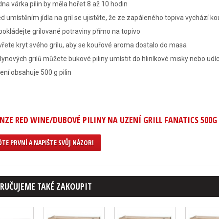
na várka pilin by měla hořet 8 až 10 hodin
d umístěním jídla na gril se ujistěte, že ze zapáleného topiva vychází ko
okládejte grilované potraviny přímo na topivo
řete kryt svého grilu, aby se kouřové aroma dostalo do masa
lynových grilů můžete bukové piliny umístit do hliníkové misky nebo udí
ení obsahuje 500 g pilin
NZE RED WINE/DUBOVÉ PILINY NA UZENÍ GRILL FANATICS 500G
TE PRVNÍ A NAPIŠTE SVŮJ NÁZOR!
RUČUJEME TAKÉ ZAKOUPIT