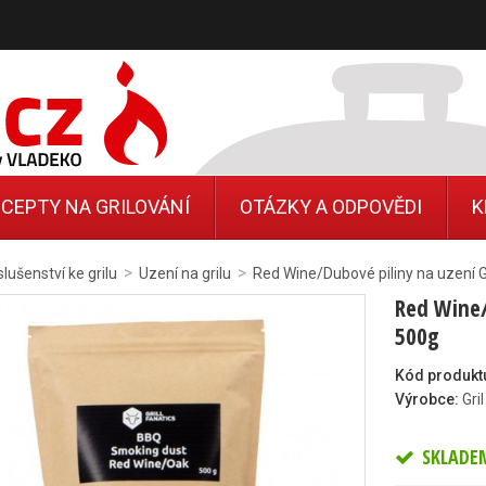
CEPTY NA GRILOVÁNÍ
OTÁZKY A ODPOVĚDI
K
>
>
slušenství ke grilu
Uzení na grilu
Red Wine/Dubové piliny na uzení Gr
Red Wine/
500g
Kód produkt
Výrobce:
Gri
SKLADE