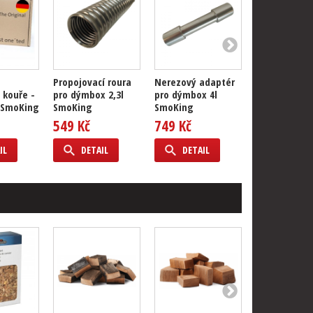
Propojovací roura
Nerezový adaptér
Topná spirá
 kouře -
pro dýmbox 2,3l
pro dýmbox 4l
s regulátor
 SmoKing
SmoKing
SmoKing
dymbox
549 Kč
749 Kč
4 490 Kč
IL
DETAIL
DETAIL
DETAIL