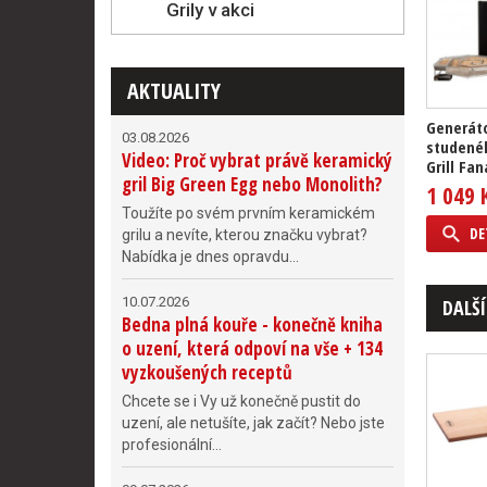
Grily v akci
AKTUALITY
Generát
03.08.2026
studené
Video: Proč vybrat právě keramický
Grill Fan
gril Big Green Egg nebo Monolith?
1 049 
Toužíte po svém prvním keramickém
DE
grilu a nevíte, kterou značku vybrat?
Nabídka je dnes opravdu...
10.07.2026
DALŠÍ
Bedna plná kouře - konečně kniha
o uzení, která odpoví na vše + 134
vyzkoušených receptů
Chcete se i Vy už konečně pustit do
uzení, ale netušíte, jak začít? Nebo jste
profesionální...