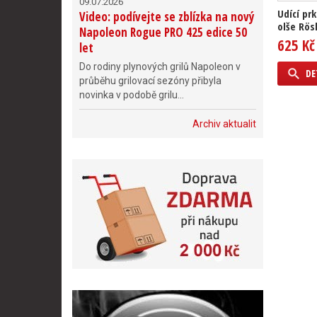
09.07.2026
Udící pr
Video: podívejte se zblízka na nový
olše Rösl
Napoleon Rogue PRO 425 edice 50
625 Kč
let
Do rodiny plynových grilů Napoleon v
DE
průběhu grilovací sezóny přibyla
novinka v podobě grilu...
Archiv aktualit