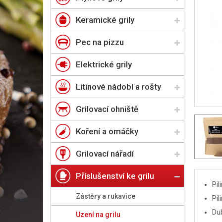
Keramické grily
Pec na pizzu
Elektrické grily
Litinové nádobí a rošty
Grilovací ohniště
Koření a omáčky
Grilovací nářadí
Příslušenství ke grilu
Pil
Zástěry a rukavice
Pil
Dub
Uzení na grilu