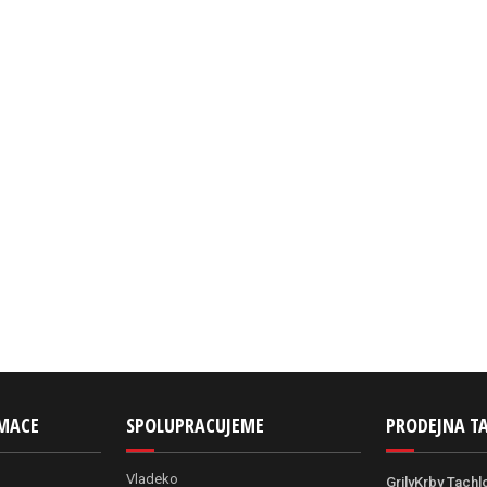
RMACE
SPOLUPRACUJEME
PRODEJNA T
Vladeko
GrilyKrby Tachl