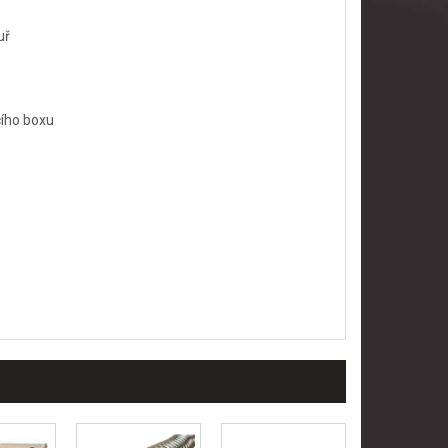
uř
cího boxu