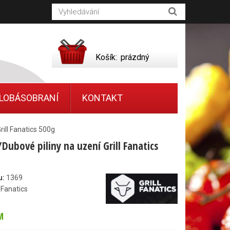
Košík:
prázdný
LOBÁSOBRANÍ
KONTAKT
ill Fanatics 500g
Dubové piliny na uzení Grill Fanatics
u:
1369
l Fanatics
M