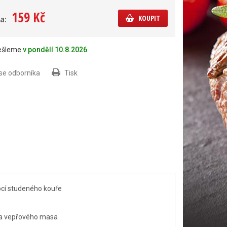
159 Kč
KOUPIT
a:
dešleme
v pondělí 10.8.2026
.
 se odborníka
Tisk
ocí studeného kouře
o a vepřového masa