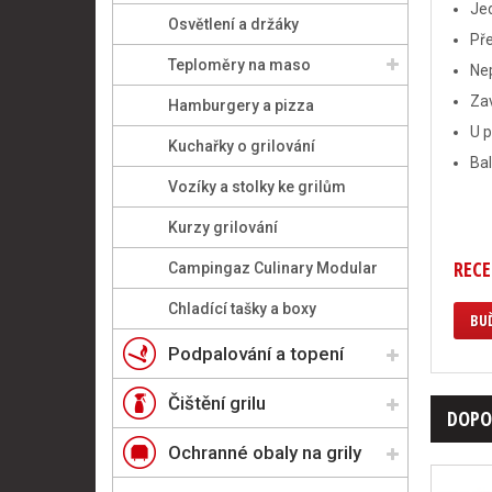
Jed
Osvětlení a držáky
Pře
Teploměry na maso
Nep
Zav
Hamburgery a pizza
U p
Kuchařky o grilování
Bal
Vozíky a stolky ke grilům
Kurzy grilování
RECE
Campingaz Culinary Modular
Chladící tašky a boxy
BUĎ
Podpalování a topení
Čištění grilu
DOPO
Ochranné obaly na grily