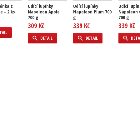
kénka z
Udící lupínky
Udící lupínky
Udící lupín
e - 2 ks
Napoleon Apple
Napoleon Plum 700
Napoleon 
700 g
g
700 g
309 Kč
339 Kč
339 Kč
TAIL
DETAIL
DETAIL
DETA