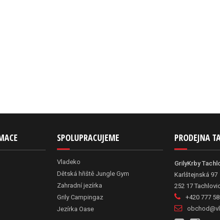
RMACE
SPOLUPRACUJEME
PRODEJNA T
Vladeko
GrilyKrby Tachl
Dětská hřiště Jungle Gym
Karlštejnská 97
Zahradní jezírka
252 17 Tachlovi
Grily Campingaz
+420 777 58
obchod@vl
Jezírka Oase