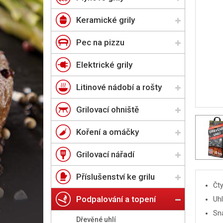
Keramické grily
Pec na pizzu
Elektrické grily
Litinové nádobí a rošty
Grilovací ohniště
Koření a omáčky
Grilovací nářadí
Příslušenství ke grilu
Čty
Podpalování a topení
Uhl
Sna
Dřevěné uhlí