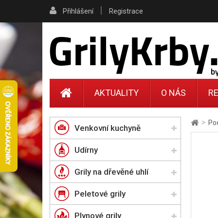
|
Přihlášení
Registrace
AKTUALITY
O NÁS
RE
>
Pod
Venkovní kuchyně
Udírny
Grily na dřevěné uhlí
Peletové grily
Plynové grily