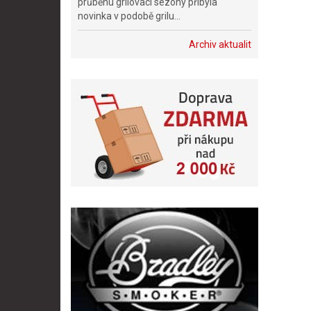
průběhu grilovací sezóny přibyla
novinka v podobě grilu...
Archiv aktualit