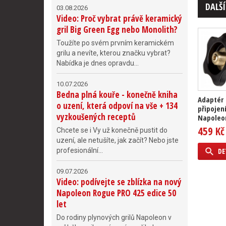
DALŠÍ
03.08.2026
Video: Proč vybrat právě keramický
gril Big Green Egg nebo Monolith?
Toužíte po svém prvním keramickém
grilu a nevíte, kterou značku vybrat?
Nabídka je dnes opravdu...
10.07.2026
Bedna plná kouře - konečně kniha
Adaptér 
o uzení, která odpoví na vše + 134
připojení
vyzkoušených receptů
Napoleon
459 Kč
Chcete se i Vy už konečně pustit do
uzení, ale netušíte, jak začít? Nebo jste
profesionální...
DE
09.07.2026
Video: podívejte se zblízka na nový
Napoleon Rogue PRO 425 edice 50
let
Do rodiny plynových grilů Napoleon v