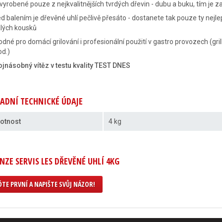
vyrobené pouze z nejkvalitnějších tvrdých dřevin - dubu a buku, tím je
d balením je dřevěné uhlí pečlivě přesáto - dostanete tak pouze ty nej
lých kousků
dné pro domácí grilování i profesionální použití v gastro provozech (gril
d.)
jnásobný vítěz v testu kvality TEST DNES
ADNÍ TECHNICKÉ ÚDAJE
otnost
4 kg
NZE SERVIS LES DŘEVĚNÉ UHLÍ 4KG
TE PRVNÍ A NAPIŠTE SVŮJ NÁZOR!