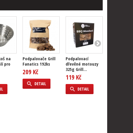
koš na
Podpalovače Grill
Podpalovací
Podpalovací 
lí pro
Fanatics 192ks
dřevěné motouzy
pro LotusGril
325g Grill...
209 Kč
449 Kč
119 Kč
DETAIL
DETAIL
IL
DETAIL