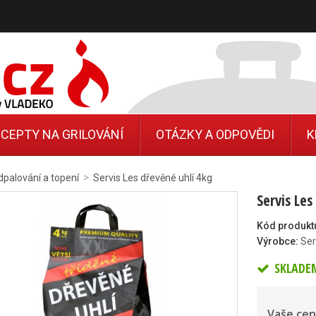
CEPTY NA GRILOVÁNÍ
OTÁZKY A ODPOVĚDI
K
>
palování a topení
Servis Les dřevěné uhlí 4kg
Servis Les
Kód produkt
Výrobce:
Ser
SKLADE
Vaše cen