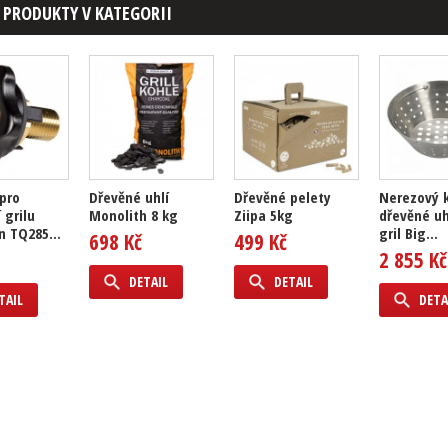
 PRODUKTY V KATEGORII
pro
Dřevěné uhlí
Dřevěné pelety
Nerezový 
 grilu
Monolith 8 kg
Ziipa 5kg
dřevěné uh
 TQ285...
gril Big...
698 Kč
499 Kč
2 855 Kč
DETAIL
DETAIL
TAIL
DETA