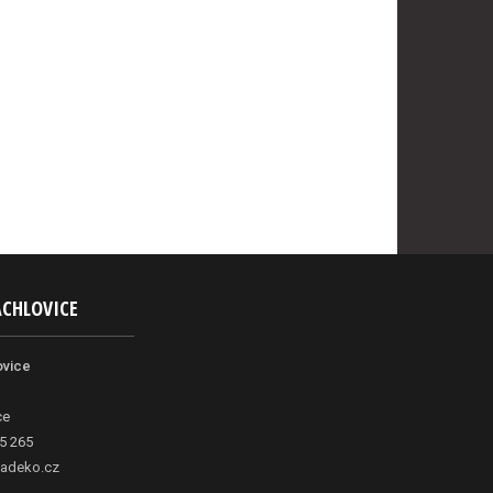
ACHLOVICE
ovice
ce
5 265
adeko.cz