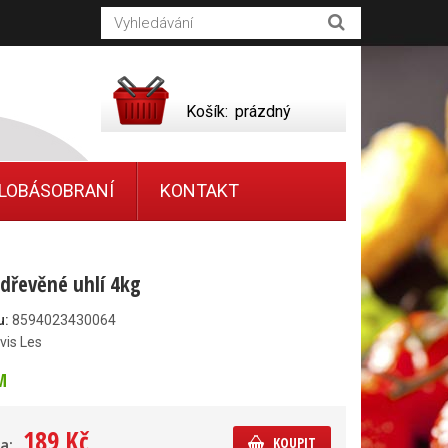
Košík:
prázdný
LOBÁSOBRANÍ
KONTAKT
 dřevěné uhlí 4kg
u:
8594023430064
vis Les
M
189 Kč
KOUPIT
a: