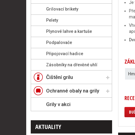
Je 
Grilovací brikety
Pře
ma
Pelety
Vho
Plynové lahve a kartuše
apo
Dvo
Podpalovače
Připojovací hadice
ZÁKL
Zásobníky na dřevěné uhlí
Hm
Čištění grilu
Ochranné obaly na grily
RECE
Grily v akci
BUĎ
AKTUALITY