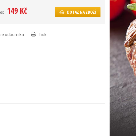
149 Kč
a:
DOTAZ NA ZBOŽÍ
 se odborníka
Tisk