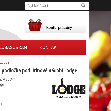
Košík:
prázdný
LOBÁSOBRANÍ
KONTAKT
í Lodge
á podložka pod litinové nádobí Lodge
u:
AS6S41
dge
AZ