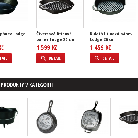
 pánev Lodge
Čtvercová litinová
Kulatá litinová pánev
pánev Lodge 26 cm
Lodge 26 cm
Kč
1 599 Kč
1 459 Kč
TAIL
DETAIL
DETAIL
 PRODUKTY V KATEGORII