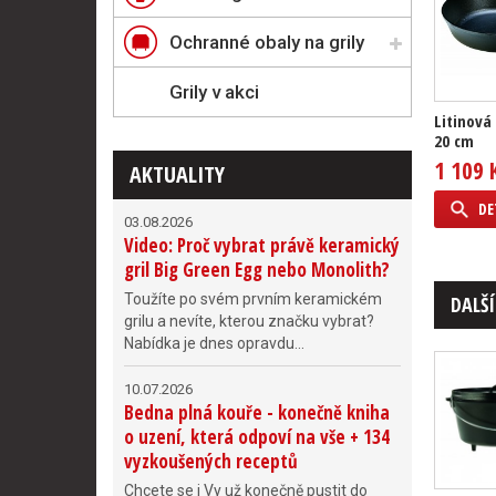
Ochranné obaly na grily
Grily v akci
Litinová
20 cm
1 109 
AKTUALITY
DE
03.08.2026
Video: Proč vybrat právě keramický
gril Big Green Egg nebo Monolith?
Toužíte po svém prvním keramickém
DALŠÍ
grilu a nevíte, kterou značku vybrat?
Nabídka je dnes opravdu...
10.07.2026
Bedna plná kouře - konečně kniha
o uzení, která odpoví na vše + 134
vyzkoušených receptů
Chcete se i Vy už konečně pustit do