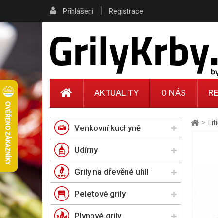
|
Přihlášení
Registrace
AKTUALITY
O NÁS
RE
>
Lit
Venkovní kuchyně
Udírny
Grily na dřevěné uhlí
Peletové grily
Plynové grily