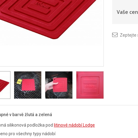
Vaše cen
Zeptejte
pné v barvě žlutá a zelená
vná silikonová podložka pod
litinové nádobí Lodge
eno pro všechny typy nádobí