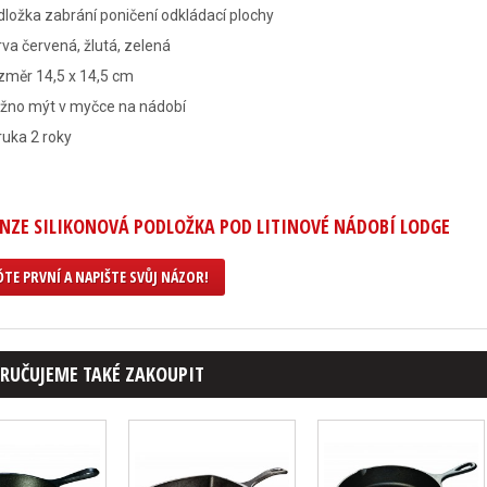
ložka zabrání poničení odkládací plochy
va červená, žlutá, zelená
změr 14,5 x 14,5 cm
žno mýt v myčce na nádobí
uka 2 roky
NZE SILIKONOVÁ PODLOŽKA POD LITINOVÉ NÁDOBÍ LODGE
TE PRVNÍ A NAPIŠTE SVŮJ NÁZOR!
RUČUJEME TAKÉ ZAKOUPIT