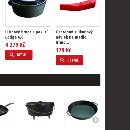
Litinový hrnec s poklicí
Ochranný silikonový
Lodge 6,6 l
návlek na madlo
litino...
4 279 Kč
179 Kč
DETAIL
DETAIL