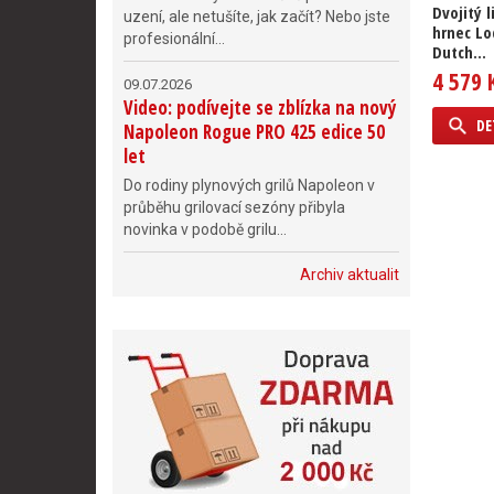
Dvojitý l
uzení, ale netušíte, jak začít? Nebo jste
hrnec L
profesionální...
Dutch...
4 579 
09.07.2026
Video: podívejte se zblízka na nový
DE
Napoleon Rogue PRO 425 edice 50
let
Do rodiny plynových grilů Napoleon v
průběhu grilovací sezóny přibyla
novinka v podobě grilu...
Archiv aktualit