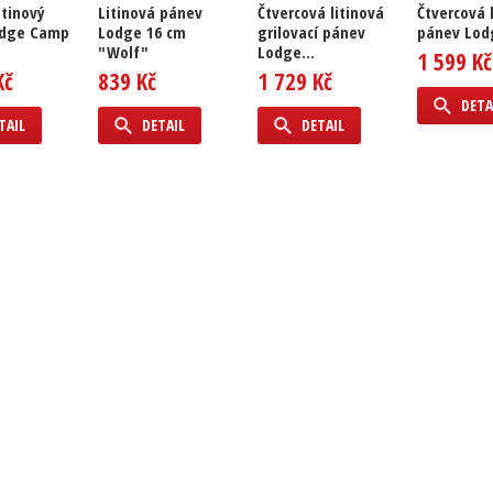
itinový
Litinová pánev
Čtvercová litinová
Čtvercová 
odge Camp
Lodge 16 cm
grilovací pánev
pánev Lod
"Wolf"
Lodge...
1 599 Kč
Kč
839 Kč
1 729 Kč
DETA
TAIL
DETAIL
DETAIL