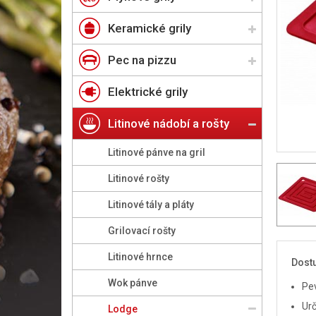
Keramické grily
Pec na pizzu
Elektrické grily
Litinové nádobí a rošty
Litinové pánve na gril
Litinové rošty
Litinové tály a pláty
Grilovací rošty
Litinové hrnce
Dostu
Wok pánve
Pe
Urč
Lodge