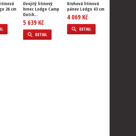
litinová
Dvojitý litinový
Kruhová litinová
Litinová pán
ge 26 cm
hrnec Lodge Camp
pánev Lodge 43 cm
Lodge "Boy 
Dutch...
30 cm
4 069 Kč
5 639 Kč
1 779 Kč
IL
DETAIL
DETAIL
DETAIL