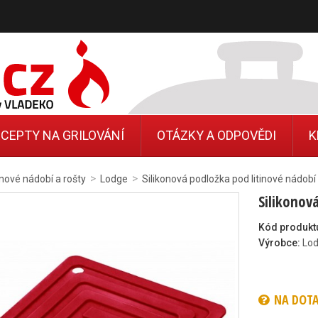
CEPTY NA GRILOVÁNÍ
OTÁZKY A ODPOVĚDI
K
>
>
inové nádobí a rošty
Lodge
Silikonová podložka pod litinové nádob
Silikonov
Kód produkt
Výrobce:
Lo
NA DOT