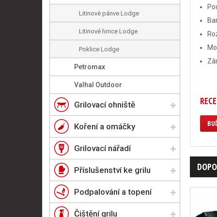
Pod
Litinové pánve Lodge
Bar
Litinové hrnce Lodge
Ro
Mo
Poklice Lodge
Zár
Petromax
Valhal Outdoor
RECE
Grilovací ohniště
BUĎ
Koření a omáčky
Grilovací nářadí
DOPO
Příslušenství ke grilu
Podpalování a topení
Čištění grilu