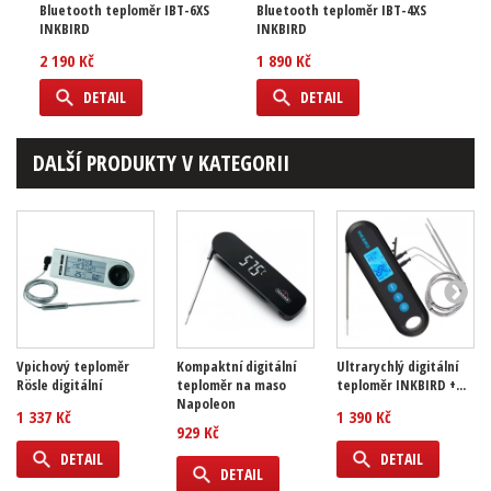
Bluetooth teploměr IBT-6XS
Bluetooth teploměr IBT-4XS
INKBIRD
INKBIRD
2 190 Kč
1 890 Kč
DETAIL
DETAIL
DALŠÍ PRODUKTY V KATEGORII
Vpichový teploměr
Kompaktní digitální
Ultrarychlý digitální
Rösle digitální
teploměr na maso
teploměr INKBIRD +...
Napoleon
1 337 Kč
1 390 Kč
929 Kč
DETAIL
DETAIL
DETAIL