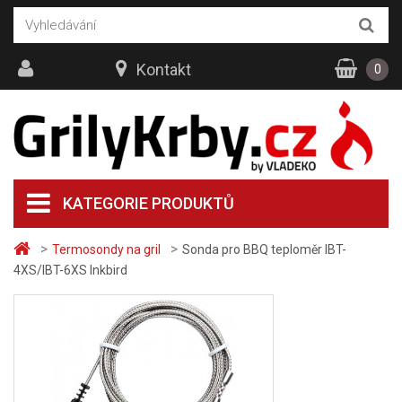
Kontakt
0
KATEGORIE PRODUKTŮ
>
>
Termosondy na gril
Sonda pro BBQ teploměr IBT-
4XS/IBT-6XS Inkbird