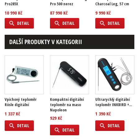
Pro285X
Pro 500 nerez
Charcoal Leg, 57 cm
10 990 Kč
87 990 Kč
9 990 Kč
DETAIL
DETAIL
DETAIL
DALŠÍ PRODUKTY V KATEGORII
Vpichový teploměr
Kompaktní digitální
Ultrarychlý digitální
Rösle digitální
teploměr na maso
teploměr INKBIRD +...
Napoleon
1 337 Kč
1 390 Kč
929 Kč
DETAIL
DETAIL
DETAIL