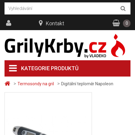
Kontakt
0
KATEGORIE PRODUKTŮ
>
>
Termosondy na gril
Digitální teploměr Napoleon