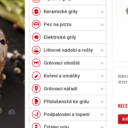
Keramické grily
Pec na pizzu
Elektrické grily
Litinové nádobí a rošty
Grilovací ohniště
Koření a omáčky
Náhra
držet
Grilovací nářadí
Příslušenství ke grilu
RECE
Podpalování a topení
BUĎ
Čištění grilu