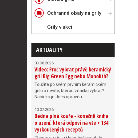
Ochranné obaly na grily
Grily v akci
AKTUALITY
03.08.2026
Video: Proč vybrat právě keramický
gril Big Green Egg nebo Monolith?
Toužíte po svém prvním keramickém
grilu a nevíte, kterou značku vybrat?
Nabídka je dnes opravdu...
10.07.2026
Bedna plná kouře - konečně kniha
o uzení, která odpoví na vše + 134
vyzkoušených receptů
Chcete se i Vy už konečně pustit do