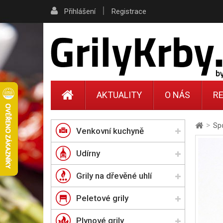
|
Přihlášení
Registrace
AKTUALITY
O NÁS
RE
>
Sp
Venkovní kuchyně
Udírny
Grily na dřevěné uhlí
Peletové grily
Plynové grily