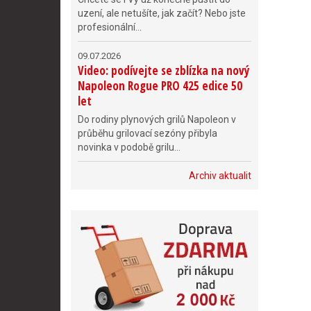
uzení, ale netušíte, jak začít? Nebo jste
profesionální...
09.07.2026
Video: podívejte se zblízka na nový
Napoleon Rogue PRO 425 edice 50
let
Do rodiny plynových grilů Napoleon v
průběhu grilovací sezóny přibyla
novinka v podobě grilu...
Archiv aktualit