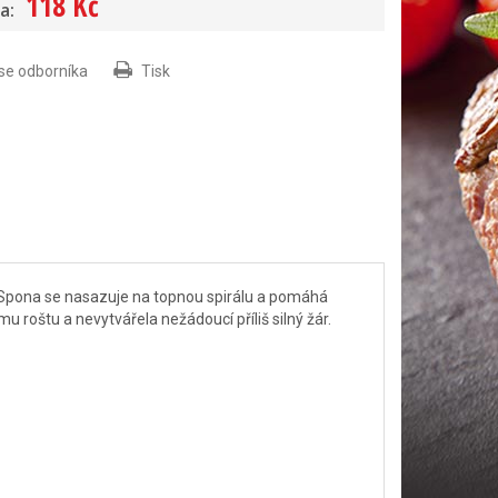
118 Kč
a:
 se odborníka
Tisk
 Spona se nasazuje na topnou spirálu a pomáhá
ímu roštu a nevytvářela nežádoucí příliš silný žár.