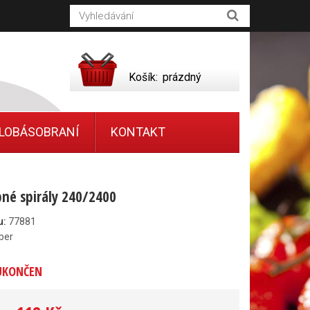
Košík:
prázdný
LOBÁSOBRANÍ
KONTAKT
né spirály 240/2400
u:
77881
ber
UKONČEN