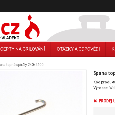
CEPTY NA GRILOVÁNÍ
OTÁZKY A ODPOVĚDI
K
ona topné spirály 240/2400
Spona top
Kód produkt
Výrobce:
We
PRODEJ 