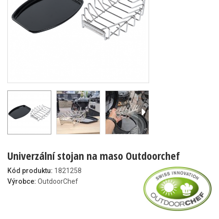
Univerzální stojan na maso Outdoorchef
Kód produktu:
1821258
Výrobce:
OutdoorChef