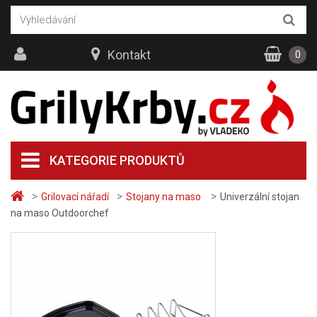
Kontakt
0
KATEGORIE PRODUKTŮ
>
>
>
Grilovací nářadí
Stojany na maso
Univerzální stojan
na maso Outdoorchef