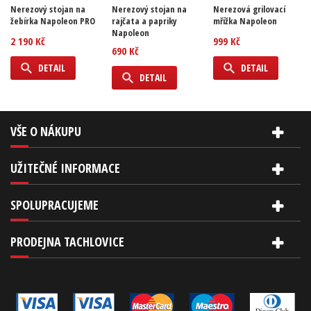
Nerezový stojan na
Nerezový stojan na
Nerezová grilovací
žebírka Napoleon PRO
rajčata a papriky
mřížka Napoleon
Napoleon
2 190 Kč
999 Kč
690 Kč
DETAIL
DETAIL
DETAIL
VŠE O NÁKUPU
UŽITEČNÉ INFORMACE
SPOLUPRACUJEME
PRODEJNA TACHLOVICE