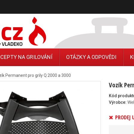
CEPTY NA GRILOVÁNÍ
OTÁZKY A ODPOVĚDI
K
ík Permanent pro grily Q 2000 a 3000
Vozík Per
Kód produkt
Výrobce:
We
PRODEJ 