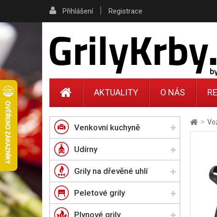
|
Přihlášení
Registrace
AKTUALITY
O NÁS
RE
>
Voz
Venkovní kuchyně
Udírny
Grily na dřevěné uhlí
Peletové grily
Plynové grily