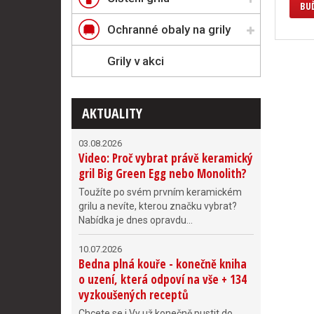
BUĎ
Ochranné obaly na grily
Grily v akci
AKTUALITY
03.08.2026
Video: Proč vybrat právě keramický
gril Big Green Egg nebo Monolith?
Toužíte po svém prvním keramickém
grilu a nevíte, kterou značku vybrat?
Nabídka je dnes opravdu...
10.07.2026
Bedna plná kouře - konečně kniha
o uzení, která odpoví na vše + 134
vyzkoušených receptů
Chcete se i Vy už konečně pustit do