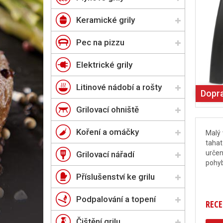
Keramické grily
Pec na pizzu
Elektrické grily
Litinové nádobí a rošty
Dopr
Grilovací ohniště
Koření a omáčky
Malý 
tahat
určen
Grilovací nářadí
pohyb
Příslušenství ke grilu
Podpalování a topení
RECE
Čištění grilu