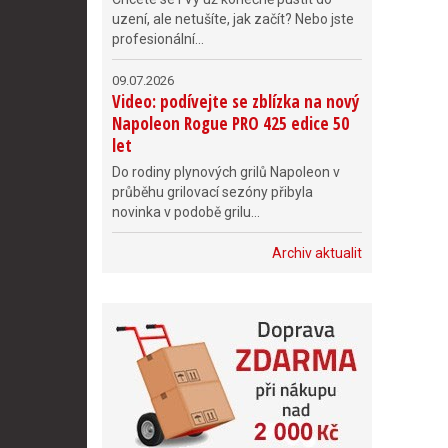
uzení, ale netušíte, jak začít? Nebo jste
profesionální...
09.07.2026
Video: podívejte se zblízka na nový
Napoleon Rogue PRO 425 edice 50
let
Do rodiny plynových grilů Napoleon v
průběhu grilovací sezóny přibyla
novinka v podobě grilu...
Archiv aktualit