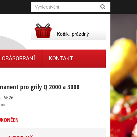
Košík:
prázdný
LOBÁSOBRANÍ
KONTAKT
manent pro grily Q 2000 a 3000
u:
6526
ber
UKONČEN