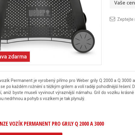
Vaše cen
Zeptejte
ava zdarma
vozík Permanent je vyrobený přímo pro Weber grily Q 2000 a Q 3000 a
 se po každém rožnění s těžkým grilem a volí raději pohodlnější řešení.
í, aniž byste museli vyvinout výraznější námahu. Gril do vozíku krásně
u nedrhnou a pohyb s vozíkem je tak plynulý.
NZE VOZÍK PERMANENT PRO GRILY Q 2000 A 3000