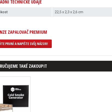
ADNÍ TECHNICKÉ ÚDAJE
ikost
22,5 x 2,3 x 2,6 cm
ENZE ZAPALOVAČ PREMIUM
TE PRVNÍ A NAPIŠTE SVŮJ NÁZOR!
RUČUJEME TAKÉ ZAKOUPIT