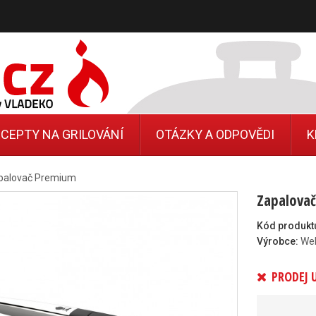
CEPTY NA GRILOVÁNÍ
OTÁZKY A ODPOVĚDI
K
palovač Premium
Zapalova
Kód produkt
Výrobce:
We
PRODEJ 