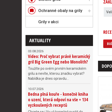
ZÁKL
Ochranné obaly na grily
Vel
Grily v akci
REC
AKTUALITY
BUĎ
03.08.2026
Video: Proč vybrat právě keramický
gril Big Green Egg nebo Monolith?
DOPO
Toužíte po svém prvním keramickém
grilu a nevíte, kterou značku vybrat?
Nabídka je dnes opravdu...
10.07.2026
Bedna plná kouře - konečně kniha
o uzení, která odpoví na vše + 134
vyzkoušených receptů
Chcete se i Vy už konečně pustit do