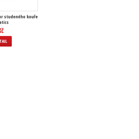
or studeného kouře
atics
Kč
TAIL