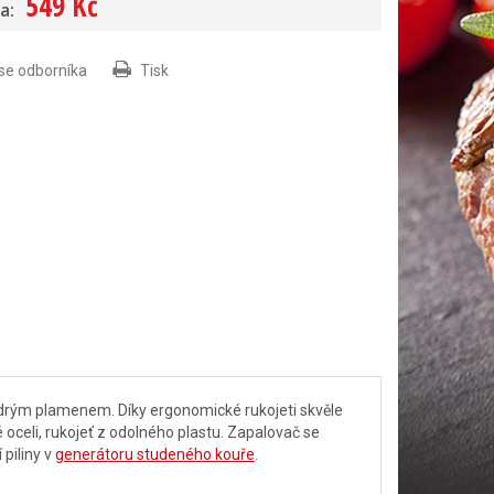
549 Kč
a:
 se odborníka
Tisk
drým plamenem. Díky ergonomické rukojeti skvěle
 oceli, rukojeť z odolného plastu. Zapalovač se
 piliny v
generátoru studeného kouře
.