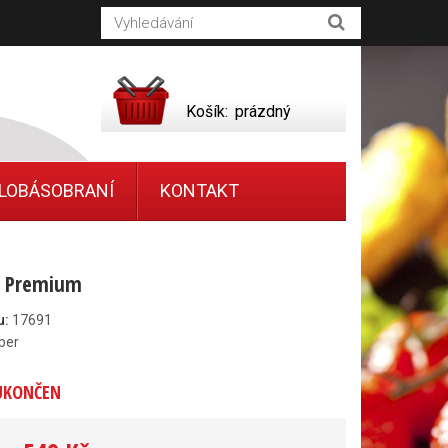
Košík:
prázdný
LOBÁSOBRANÍ
KONTAKT
č Premium
u:
17691
ber
UKONČEN