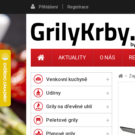
|
Přihlášení
Registrace
AKTUALITY
O NÁS
RE
>
Za
Venkovní kuchyně
Udírny
Grily na dřevěné uhlí
Peletové grily
Plynové grily