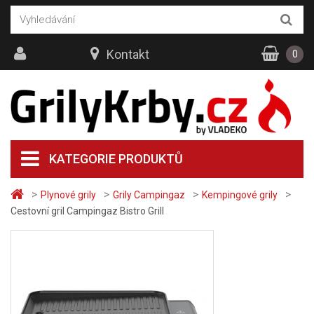
Kontakt
0
KATEGORIE PRODUKTŮ
>
>
>
>
Plynové grily
Grily Campingaz
Kempingové grily
Cestovní gril Campingaz Bistro Grill